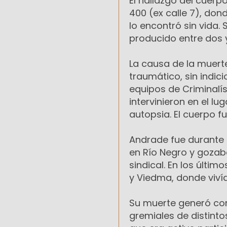
El hallazgo del cuerp
400 (ex calle 7), don
lo encontró sin vida
producido entre dos y
La causa de la muert
traumático, sin indici
equipos de Criminalís
intervinieron en el lu
autopsia. El cuerpo fu
Andrade fue durante 
en Río Negro y gozab
sindical. En los últi
y Viedma, donde vivía
Su muerte generó con
gremiales de distinto