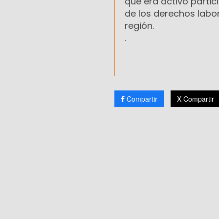
que era activo parti
de los derechos labor
región.
.
Compartir
X Compartir