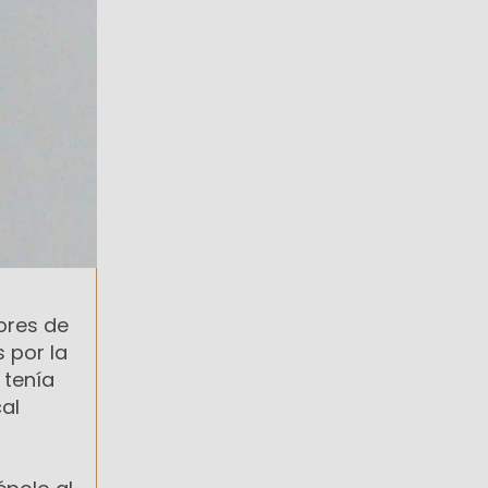
ores de
s por la
 tenía
al