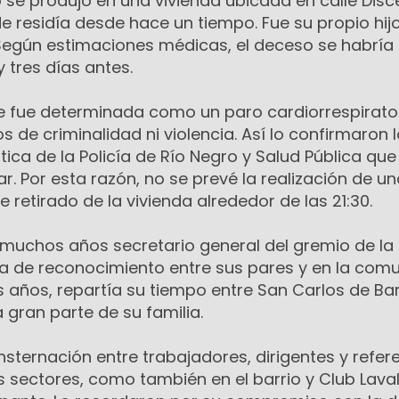
o se produjo en una vivienda ubicada en calle Disc
de residía desde hace un tiempo. Fue su propio hij
. Según estimaciones médicas, el deceso se habría
 tres días antes.
e fue determinada como un paro cardiorrespirato
os de criminalidad ni violencia. Así lo confirmaron 
tica de la Policía de Río Negro y Salud Pública que
gar. Por esta razón, no se prevé la realización de u
e retirado de la vivienda alrededor de las 21:30.
muchos años secretario general del gremio de la
a de reconocimiento entre sus pares y en la com
mos años, repartía su tiempo entre San Carlos de Ba
 gran parte de su familia.
sternación entre trabajadores, dirigentes y refer
s sectores, como también en el barrio y Club Laval