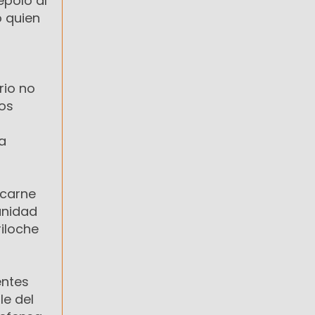
épolo al
o quien
rio no
los
na
 carne
unidad
riloche
entes
le del