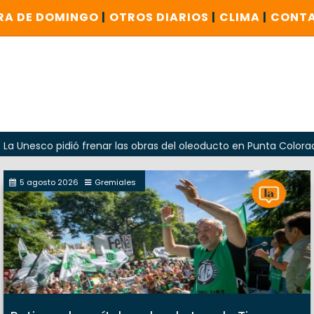
RA DE DOMINGO
|
OTROS DIARIOS
|
CLIMA
|
CONT
o pidió frenar las obras del oleoducto en Punta Colorada
5 agosto 2026
Gremiales