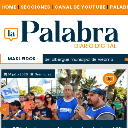
HOME
|
SECCIONES
|
CANAL DE YOUTUBE
|
PALAB
MAS LEIDOS
n la explosión del albergue municipal de Viedma
La Unesc
paña con un encuentro provincial en Roca
14 julio 2026
Gremiales