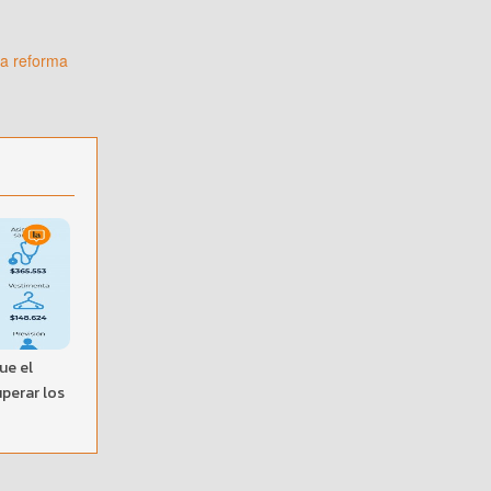
la reforma
ue el
uperar los