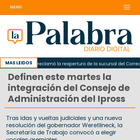
MENU
MAS LEIDOS
Odarda reclamó la reapertura de la sucursal del Correo Arg
Definen este martes la
integración del Consejo de
Administración del Ipross
Tras idas y vueltas judiciales y una nueva
resolución del gobernador Weretilneck, la
Secretaría de Trabajo convocó a elegir
vocales gremiales