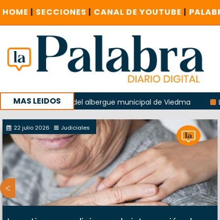
HOME
|
SECCIONES
|
CANAL DE YOUTUBE
|
PALAB
MAS LEIDOS
 la explosión del albergue municipal de Viedma
La Unesco
paña con un encuentro provincial en Roca
22 julio 2026
Judiciales