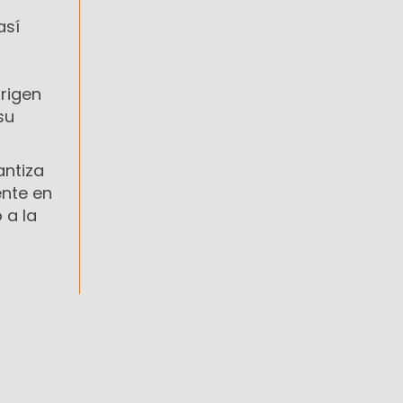
así
origen
su
antiza
ente en
 a la