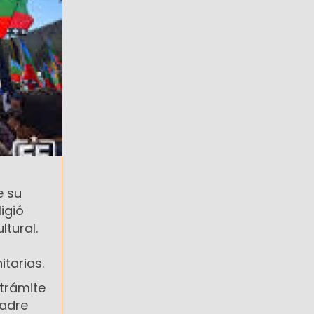
e su
igió
tural.
tarias.
 trámite
madre