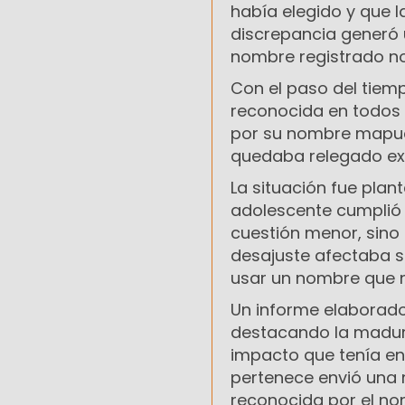
había elegido y que 
discrepancia generó 
nombre registrado no 
Con el paso del tiemp
reconocida en todos 
por su nombre mapuc
quedaba relegado exc
La situación fue pla
adolescente cumplió d
cuestión menor, sino
desajuste afectaba su
usar un nombre que n
Un informe elaborado 
destacando la madure
impacto que tenía en
pertenece envió una 
reconocida por el no