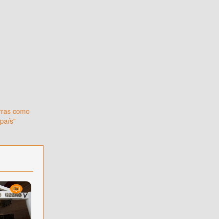
erras como
 país"