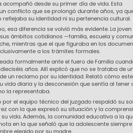
la acompañó desde su primer día de vida. Esta
un conflicto que se prolongó durante años, ya que
reflejaba su identidad ni su pertenencia cultural.
o, esa diferencia se volvió más evidente. La joven
sus ámbitos cotidianos —familia, escuela y com
he, mientras que el que figuraba en los docume
lusivamente a los trámites formales.
nteada formalmente ante el fuero de Familia cuand
ieciséis años. Allí explicó que no se trataba de u
 de un reclamo por su identidad. Relató cómo este
 vida diaria y la desconexión que sentía al tener
o la representaba.
por el equipo técnico del juzgado respaldó su sol
z con la que expresó su situación y la comprensi
 su vida. Además, la comunidad educativa a la qu
nota en la que señaló que la adolescente siempre
mbre elegido por su madre.