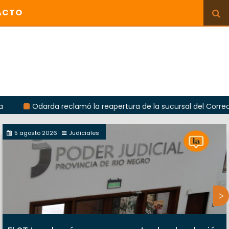
ACTO
Odarda reclamó la reapertura de la sucursal del Correo Argenti
5 agosto 2026
Judiciales