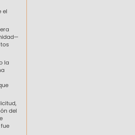
 el
 era
unidad—
ntos
o la
na
 que
icitud,
ón del
e
 fue