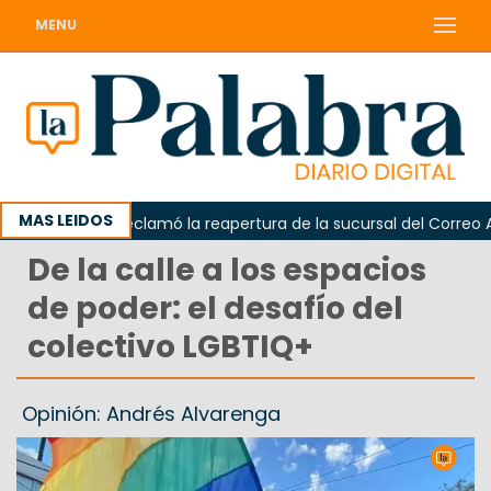
MENU
MAS LEIDOS
Odarda reclamó la reapertura de la sucursal del Correo Argen
De la calle a los espacios
de poder: el desafío del
colectivo LGBTIQ+
Opinión: Andrés Alvarenga