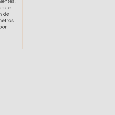
ientes,
ra el
n de
metros
por