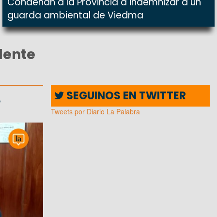
Condenan a la Provincia a indemnizar a un
guarda ambiental de Viedma
dente
SEGUINOS EN TWITTER
e
Tweets por Diario La Palabra