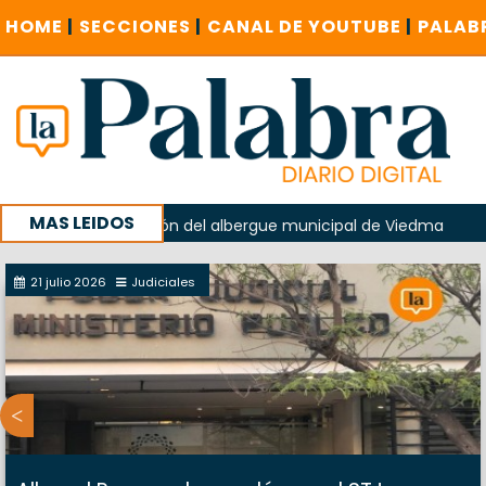
HOME
|
SECCIONES
|
CANAL DE YOUTUBE
|
PALAB
MAS LEIDOS
 en la explosión del albergue municipal de Viedma
La Unes
ampaña con un encuentro provincial en Roca
21 julio 2026
Judiciales