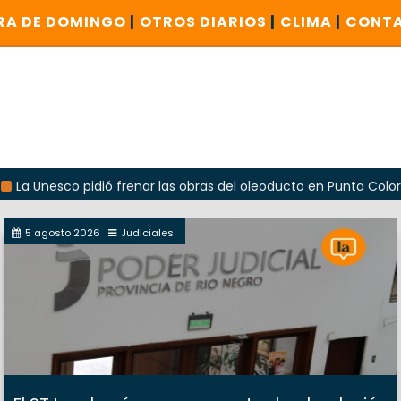
RA DE DOMINGO
|
OTROS DIARIOS
|
CLIMA
|
CONT
co pidió frenar las obras del oleoducto en Punta Colorada
5 agosto 2026
Judiciales