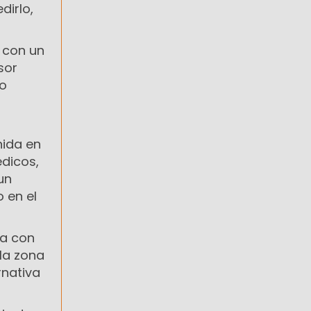
dirlo,
ó con un
sor
mo
nida en
édicos,
un
o en el
ba con
la zona
rnativa