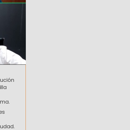
cución
lla
ima.
es
iudad.