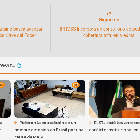
Siguiente
cialismo busca avanzar
IPROSS incorpora un consultorio de ped
os clave del Poder
cobertura total en Viedma
o
esar...
 a
Pidieron la extradición de un
El STJ pidió los antece
n
hombre detenido en Brasil por una
conflicto institucional en
causa de MASI