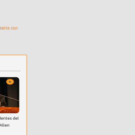
iatría con
dentes del
 Allen