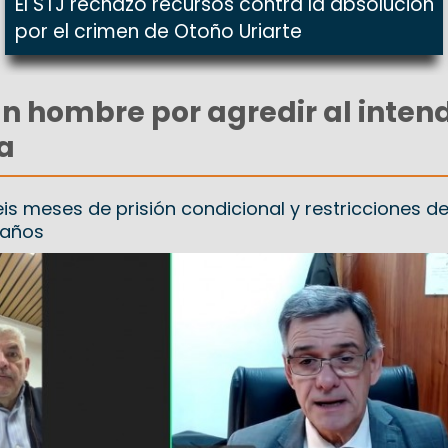
El STJ rechazó recursos contra la absolución
por el crimen de Otoño Uriarte
n hombre por agredir al inten
na
eis meses de prisión condicional y restricciones d
 años