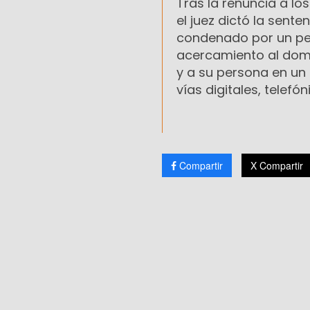
Tras la renuncia a lo
el juez dictó la sent
condenado por un perí
acercamiento al domic
y a su persona en un
vías digitales, telef
Compartir
X Compartir