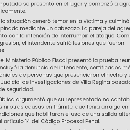
mputado se presentó en el lugar y comenzó a agre
sicamente.
l, la situación generó temor en la víctima y culmin
ropinado mediante un cabezazo. La pareja del agre
to con la intención de interrumpir el ataque. Co
resión, el intendente sufrió lesiones que fueron
s.
el Ministerio Público Fiscal presentó la prueba reu
 incluyó la denuncia del intendente, certificados m
oniales de personas que presenciaron el hecho y 
n Judicial de Investigaciones de Villa Regina basad
de seguridad.
pública argumentó que su representado no conta
ni otras causas en trámite, que tenía arraigo en 
diciones que habilitaron el uso de una salida alte
l artículo 14 del Código Procesal Penal.