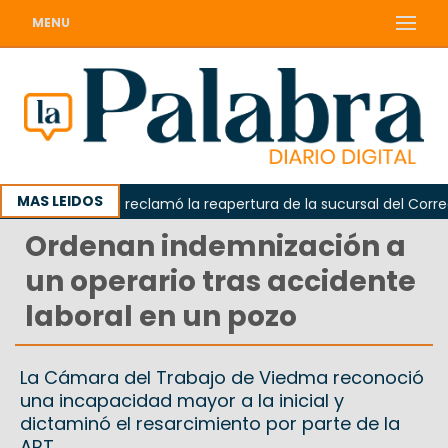
MENU
MAS LEIDOS
Odarda reclamó la reapertura de la sucursal del Correo Arg
Ordenan indemnización a
un operario tras accidente
laboral en un pozo
La Cámara del Trabajo de Viedma reconoció
una incapacidad mayor a la inicial y
dictaminó el resarcimiento por parte de la
ART