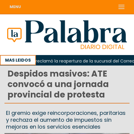
MENU
MAS LEIDOS
Odarda reclamó la reapertura de la sucursal del Correo Arg
Despidos masivos: ATE
convocó a una jornada
provincial de protesta
El gremio exige reincorporaciones, paritarias
y rechaza el aumento de impuestos sin
mejoras en los servicios esenciales