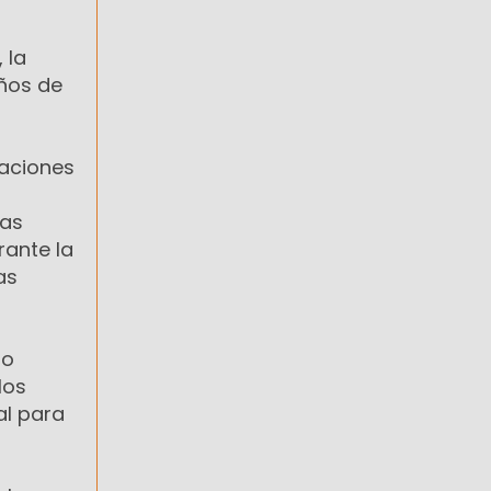
 la
años de
laciones
las
rante la
as
do
los
al para