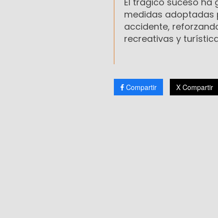
El trágico suceso ha
medidas adoptadas pe
accidente, reforzand
recreativas y turístic
Compartir
X Compartir