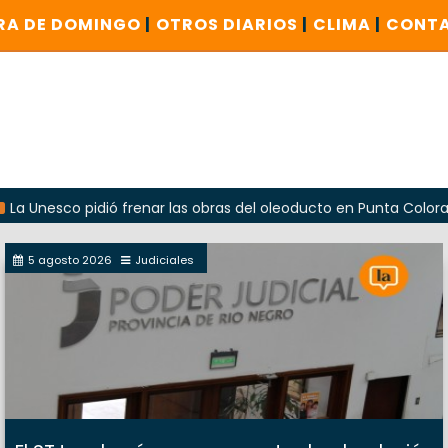
RA DE DOMINGO
|
OTROS DIARIOS
|
CLIMA
|
CONT
co pidió frenar las obras del oleoducto en Punta Colorada
5 agosto 2026
Judiciales