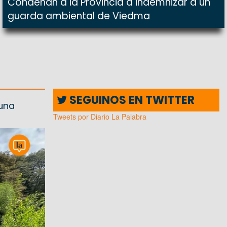
Condenan a la Provincia a indemnizar a un
guarda ambiental de Viedma
SEGUINOS EN TWITTER
 una
Tweets por Diario La Palabra