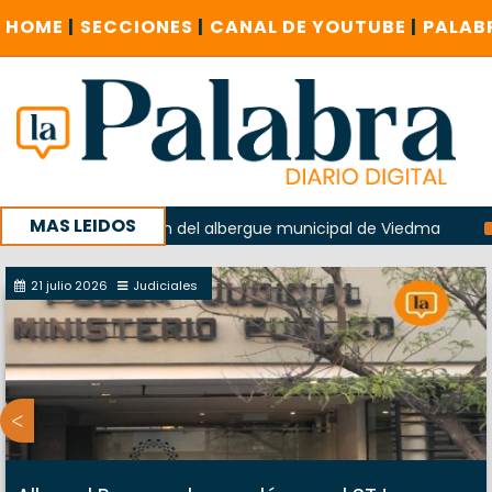
HOME
|
SECCIONES
|
CANAL DE YOUTUBE
|
PALAB
MAS LEIDOS
en la explosión del albergue municipal de Viedma
La Unes
mpaña con un encuentro provincial en Roca
21 julio 2026
Judiciales