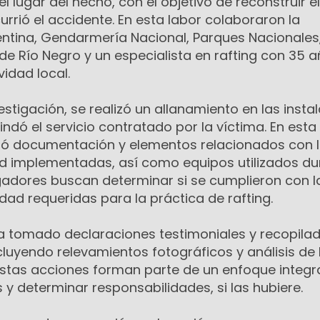
l lugar del hecho, con el objetivo de reconstruir el
urrió el accidente. En esta labor colaboraron la
entina, Gendarmería Nacional, Parques Nacionales,
a de Río Negro y un especialista en rafting con 35 
vidad local.
stigación, se realizó un allanamiento en las insta
ndó el servicio contratado por la víctima. En esta
tró documentación y elementos relacionados con 
 implementadas, así como equipos utilizados du
igadores buscan determinar si se cumplieron con l
ad requeridas para la práctica de rafting.
ha tomado declaraciones testimoniales y recopila
cluyendo relevamientos fotográficos y análisis de 
Estas acciones forman parte de un enfoque integr
 y determinar responsabilidades, si las hubiere.