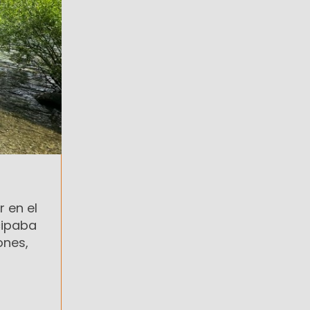
r en el
cipaba
ones,