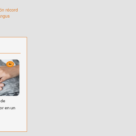
ón récord
Angus
 de
or en un