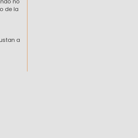
ando no
o de la
ustan a