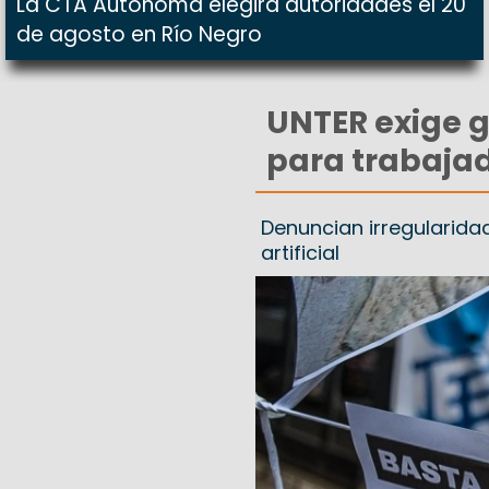
La CTA Autónoma elegirá autoridades el 20
de agosto en Río Negro
UNTER exige g
para trabajad
Denuncian irregularidad
artificial