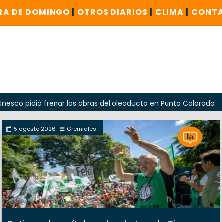
RA DE DOMINGO
|
OTROS DIARIOS
|
CLIMA
|
CONT
ió frenar las obras del oleoducto en Punta Colorada
Oda
5 agosto 2026
Gremiales