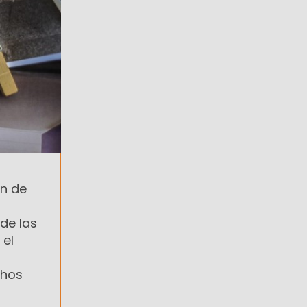
ón de
de las
 el
chos