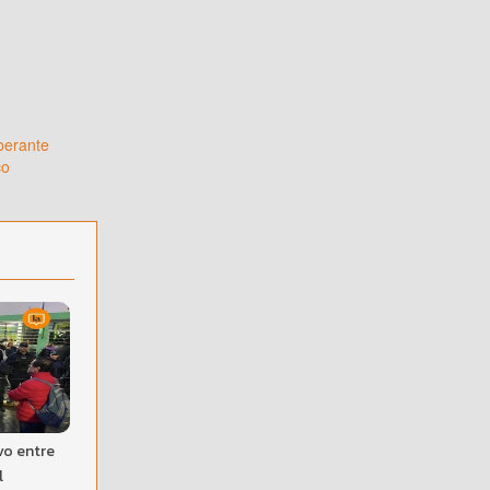
iberante
co
vo entre
l