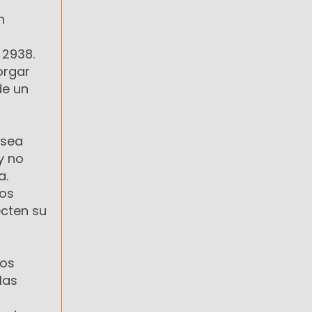
n
 2938.
orgar
de un
 sea
y no
a.
los
ecten su
sos
las