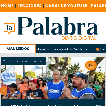
HOME
|
SECCIONES
|
CANAL DE YOUTUBE
|
PALAB
MAS LEIDOS
 explosión del albergue municipal de Viedma
La Unesco pid
 con un encuentro provincial en Roca
14 julio 2026
Gremiales