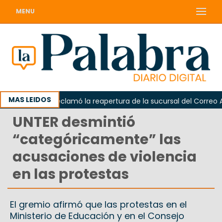
MENU
MAS LEIDOS
Odarda reclamó la reapertura de la sucursal del Correo Argen
UNTER desmintió
“categóricamente” las
acusaciones de violencia
en las protestas
El gremio afirmó que las protestas en el
Ministerio de Educación y en el Consejo