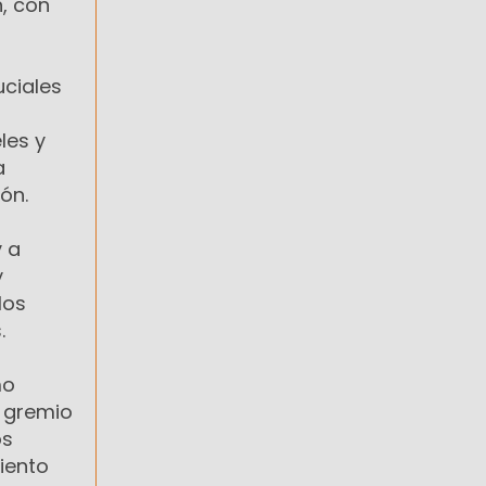
n, con
uciales
les y
a
ón.
y a
y
los
.
mo
l gremio
os
iento