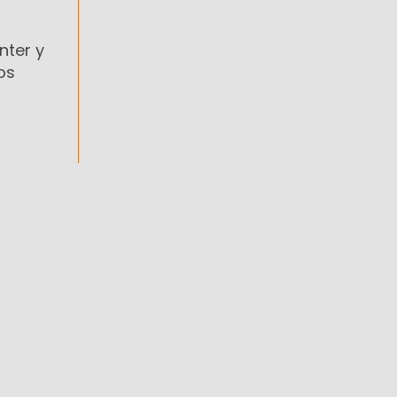
nter y
os