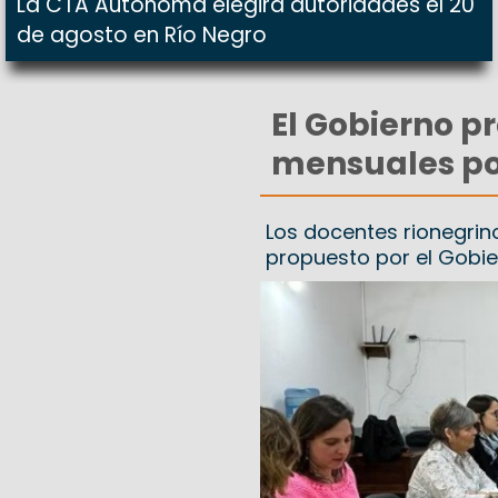
La CTA Autónoma elegirá autoridades el 20
de agosto en Río Negro
El Gobierno p
mensuales po
Los docentes rionegrin
propuesto por el Gobi