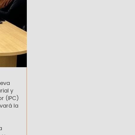
ueva
ial y
r (IPC)
vará la
a