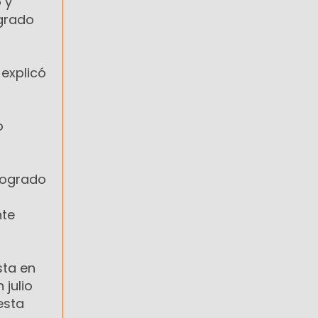
 y
 grado
explicó
o
logrado
a
nte
sta en
 julio
esta