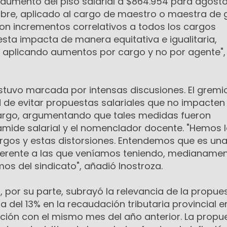
 aumento del piso salarial a $864.954 para agosto
mbre, aplicado al cargo de maestro o maestra de
 con incrementos correlativos a todos los cargos
sta impacta de manera equitativa e igualitaria,
y aplicando aumentos por cargo y no por agente", 
estuvo marcada por intensas discusiones. El gremi
 de evitar propuestas salariales que no impacten
cargo, argumentando que tales medidas fueron
rámide salarial y el nomenclador docente. "Hemos 
argos y estas distorsiones. Entendemos que es un
iferente a las que veníamos teniendo, medianame
os del sindicato", añadió Inostroza.
l, por su parte, subrayó la relevancia de la propue
a del 13% en la recaudación tributaria provincial en
ión con el mismo mes del año anterior. La propu