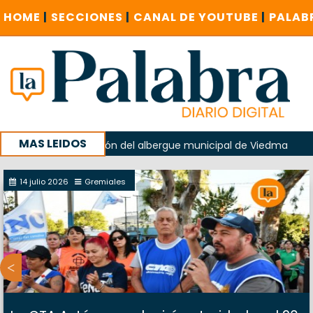
HOME
|
SECCIONES
|
CANAL DE YOUTUBE
|
PALAB
MAS LEIDOS
 en la explosión del albergue municipal de Viedma
La Une
ampaña con un encuentro provincial en Roca
14 julio 2026
Gremiales