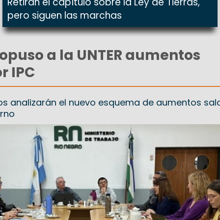
Retiran el capítulo sobre la Ley de Tierras,
pero siguen las marchas
ropuso a la UNTER aumentos
r IPC
os analizarán el nuevo esquema de aumentos sala
erno