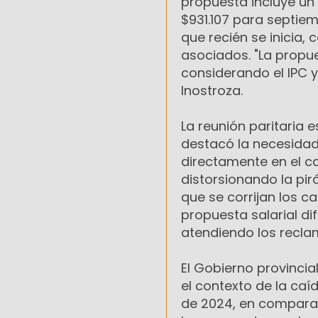
propuesta incluye un
$931.107 para septie
que recién se inicia,
asociados. "La propue
considerando el IPC 
Inostroza.
La reunión paritaria 
destacó la necesidad
directamente en el 
distorsionando la pi
que se corrijan los c
propuesta salarial d
atendiendo los reclam
El Gobierno provincia
el contexto de la caíd
de 2024, en comparac