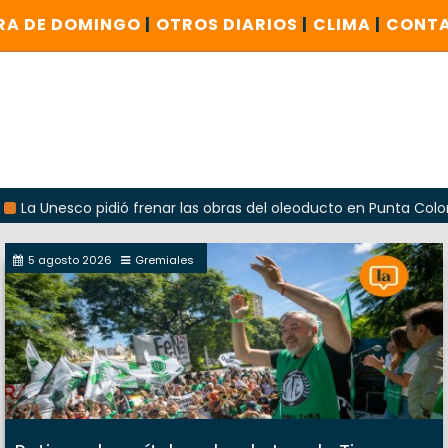
RA DE DOMINGO
|
OTROS DIARIOS
|
CLIMA
|
CONT
sco pidió frenar las obras del oleoducto en Punta Colorada
5 agosto 2026
Gremiales