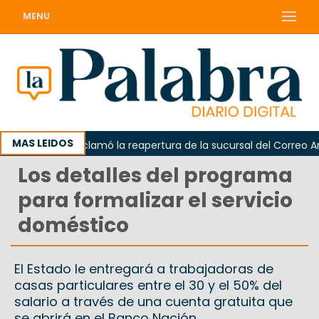
MENU
MAS LEIDOS
Odarda reclamó la reapertura de la sucursal del Correo Argent
Los detalles del programa
para formalizar el servicio
doméstico
El Estado le entregará a trabajadoras de
casas particulares entre el 30 y el 50% del
salario a través de una cuenta gratuita que
se abrirá en el Banco Nación