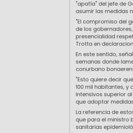
"apatía" del jefe de 
asumir las medidas ne
"El compromiso del go
de los gobernadores, 
presencialidad resp
Trotta en declaracio
En este sentido, señal
semanas donde lamen
conurbano bonaerens
"Esto quiere decir qu
100 mil habitantes, 
intensivos superior a
que adoptar medidas r
La referencia de esto
que para el ministro 
sanitarias epidemioló