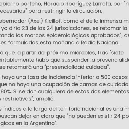
Gobierno porteño, Horacio Rodríguez Larreta, por "
cesarias" para restringir la circulación.
bernador (Axel) Kicillof, como el de la inmensa 
yo diría 23 de las 24 jurisdicciones, es retomar la
etando los marcos epidemiológicos aprobados", a
nes formuladas esta mañana a Radio Nacional.
ó que, a partir del próximo miércoles, tras "siete
tablemente hubo que suspender la presencialida
e retomará una "presencialidad cuidada".
e haya una tasa de incidencia inferior a 500 caso
y que no haya una ocupación de camas de cuidado
l 80%. Si se dan cualquiera de estos dos elemento
estrictivas", amplió.
s índices a lo largo del territorio nacional es una
buscan dejar en claro que "no pueden existir 24 pol
gicas en la Argentina".