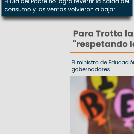
El Día del Padre no logró revertir la caída del
consumo y las ventas volvieron a bajar
Para Trotta la
"respetando 
El ministro de Educaci
gobernadores