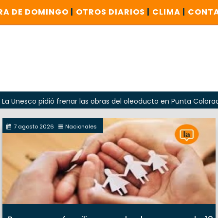
RA DE DOMINGO
|
OTROS DIARIOS
|
CLIMA
|
CONT
pidió frenar las obras del oleoducto en Punta Colorada
O
7 agosto 2026
Nacionales