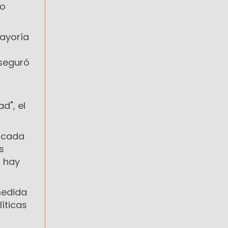
no
mayoría
seguró
d", el
s cada
s
s hay
 medida
íticas