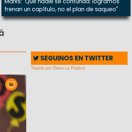
Marks: "Que nadie se confunda: logramos
frenan un capítulo, no el plan de saqueo"
rá
SEGUINOS EN TWITTER
Tweets por Diario La Palabra