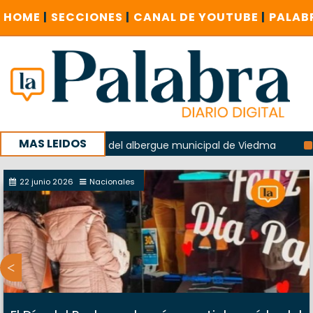
HOME
|
SECCIONES
|
CANAL DE YOUTUBE
|
PALAB
MAS LEIDOS
la explosión del albergue municipal de Viedma
La Unesco 
aña con un encuentro provincial en Roca
22 junio 2026
Nacionales