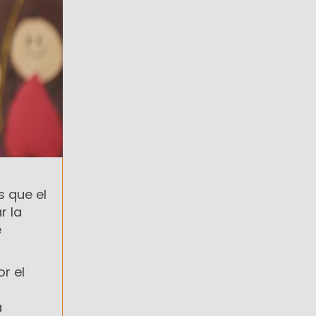
s que el
r la
e
r el
a