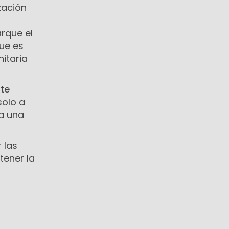
zación
rque el
que es
nitaria
ste
solo a
va una
 las
tener la