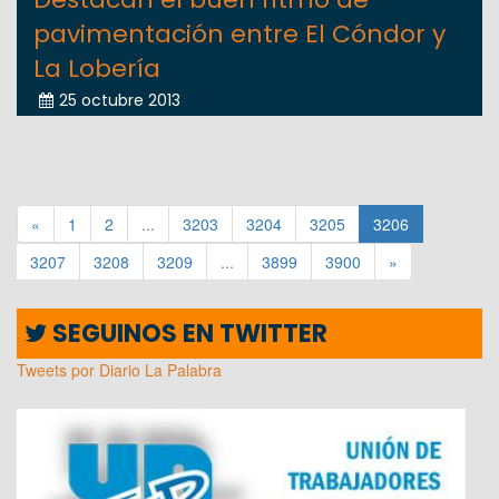
pavimentación entre El Cóndor y
La Lobería
25 octubre 2013
«
1
2
...
3203
3204
3205
3206
3207
3208
3209
...
3899
3900
»
SEGUINOS EN TWITTER
Tweets por Diario La Palabra