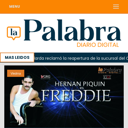
MENU
MAS LEIDOS
a
Odarda reclamó la reapertura de la sucursal del Correo
Viedma