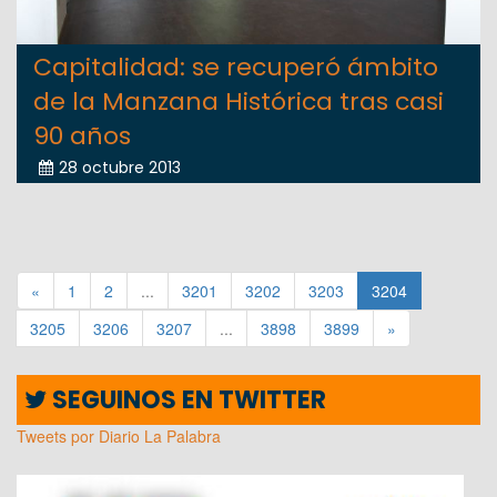
Capitalidad: se recuperó ámbito
de la Manzana Histórica tras casi
90 años
28 octubre 2013
«
1
2
...
3201
3202
3203
3204
3205
3206
3207
...
3898
3899
»
SEGUINOS EN TWITTER
Tweets por Diario La Palabra