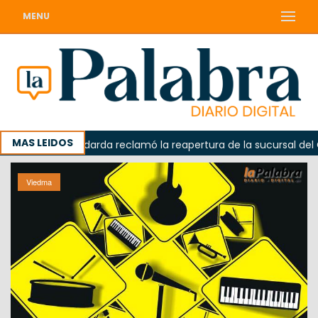
MENU
MAS LEIDOS
a
Odarda reclamó la reapertura de la sucursal del Correo
Viedma