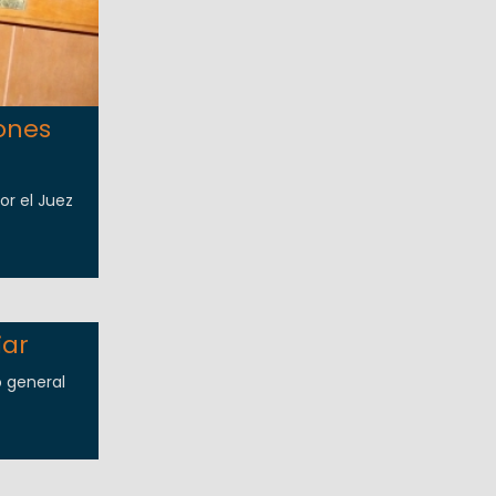
ones
or el Juez
iar
o general