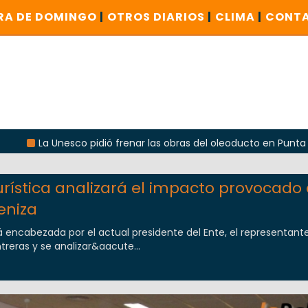
RA DE DOMINGO
|
OTROS DIARIOS
|
CLIMA
|
CONT
La Unesco pidió frenar las obras del oleoducto en Punta Color
rística analizará el impacto provocado 
eniza
rá encabezada por el actual presidente del Ente, el representant
reras y se analizar&aacute...