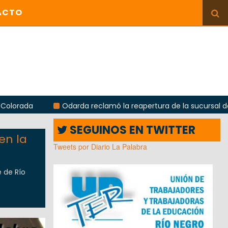
ACTO
ada
Odarda reclamó la reapertura de la sucursal del Corr
SEGUINOS EN TWITTER
en la
Tweets por Diario La Palabra
e de Río