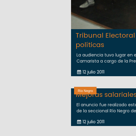
Tribunal Elector
políticas
La audiencia tuvo lugar en e
Camarista a cargo de la Presi
12 julio 2011
Río Negro
Mejoras salariale
El anuncio fue realizado est
de la seccional Río Negro de 
12 julio 2011