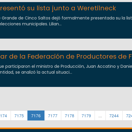
resentó su lista junto a Weretilneck
e Grande de Cinco Saltos dejó formalmente presentada su la lis
ecciones municipales. Lilian...
tular de la Federación de Productores de 
ue participaron el ministro de Producción, Juan Accatino y Danie
tidad, se analizó la actual situaci...
174
7175
7176
7177
7178
7179
...
7244
72