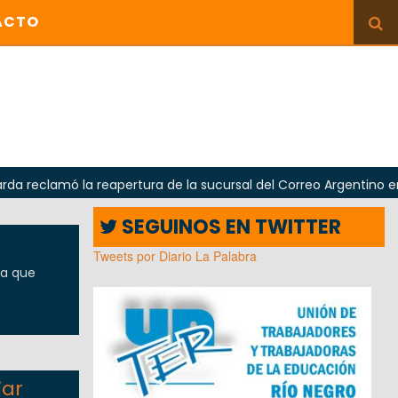
ACTO
ó la reapertura de la sucursal del Correo Argentino en Sierra 
SEGUINOS EN TWITTER
Tweets por Diario La Palabra
ta que
iar