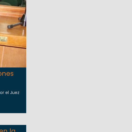
ones
or el Juez
en la