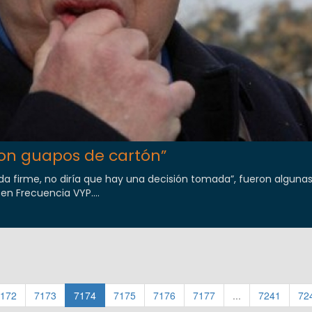
Son guapos de cartón”
a firme, no diría que hay una decisión tomada”, fueron algunas
 en Frecuencia VYP....
172
7173
7174
7175
7176
7177
...
7241
72