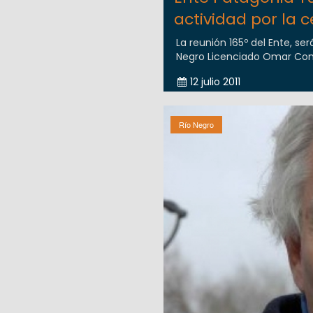
actividad por la c
La reunión 165º del Ente, se
Negro Licenciado Omar Cont
12 julio 2011
Río Negro