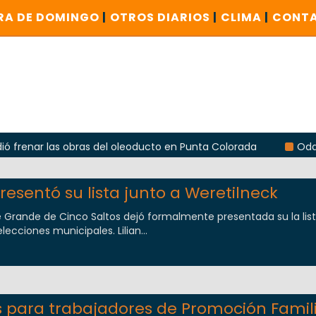
RA DE DOMINGO
|
OTROS DIARIOS
|
CLIMA
|
CONT
 las obras del oleoducto en Punta Colorada
Odarda reclam
resentó su lista junto a Weretilneck
e Grande de Cinco Saltos dejó formalmente presentada su la lis
ecciones municipales. Lilian...
s para trabajadores de Promoción Famil