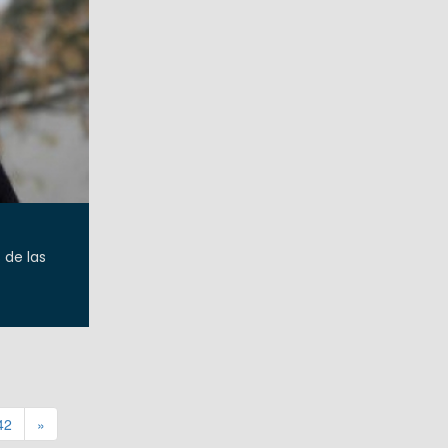
 de las
42
»