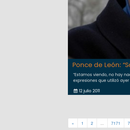
Ponce de León: “
“Estamos viendo, no hay nad
expresiones que utilizó ayer
12 julio 2011
«
1
2
...
7171
7