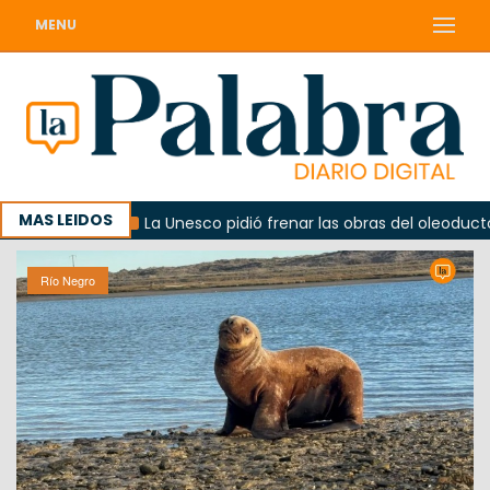
MENU
MAS LEIDOS
bierno
La Unesco pidió frenar las obras del oleoducto en
Río Negro