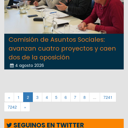
Comisión de Asuntos Sociales:
avanzan cuatro proyectos y caen
dos de la oposición
4 agosto 2026
«
1
2
3
4
5
6
7
8
...
7241
7242
»
SEGUINOS EN TWITTER