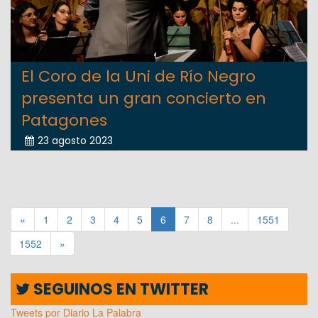
El Coro de la Uni de Río Negro
presenta un gran concierto en
Patagones
23 agosto 2023
«
1
2
3
4
5
6
7
8
...
1551
1552
»
SEGUINOS EN TWITTER
Tweets por Diario La Palabra