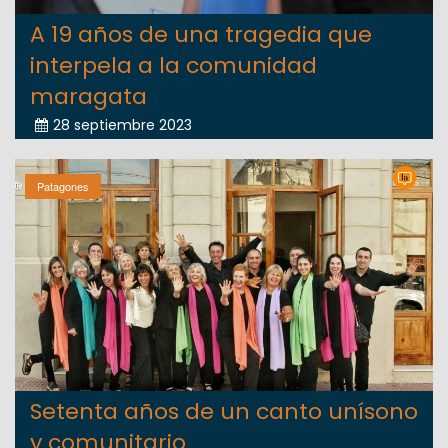
A 19 años de una tragedia que
interpela a la comunidad
maragata
28 septiembre 2023
Patagones
Setenta años de un canto unísono
y comunitario