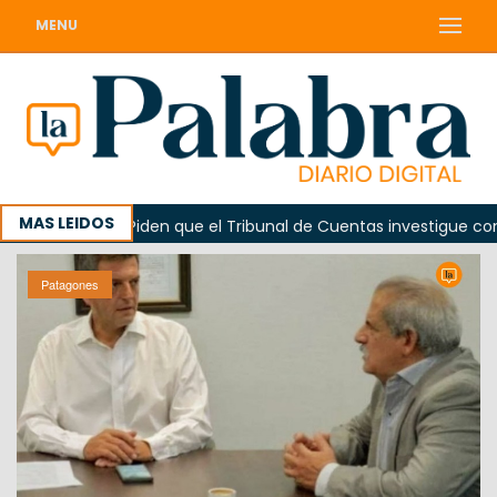
MENU
MAS LEIDOS
rada
Piden que el Tribunal de Cuentas investigue contrat
Patagones