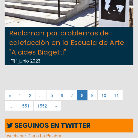
Reclaman por problemas de
calefacción en la Escuela de Arte
"Alcides Biagetti"
1 junio 2023
«
1
2
...
5
6
7
8
9
10
11
...
1551
1552
»
SEGUINOS EN TWITTER
Tweets por Diario La Palabra