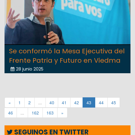
Se conformó la Mesa Ejecutiva del
Frente Patria y Futuro en Viedma
28 junio 2025
«
1
2
...
40
41
42
43
44
45
46
...
162
163
»
SEGUINOS EN TWITTER