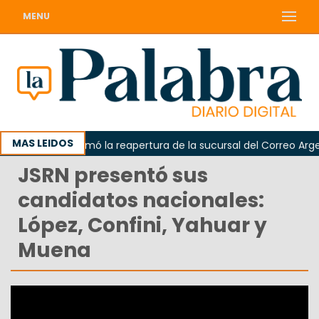
MENU
MAS LEIDOS
Odarda reclamó la reapertura de la sucursal del Correo Argenti
JSRN presentó sus
candidatos nacionales:
López, Confini, Yahuar y
Muena