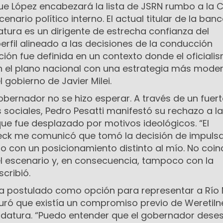
ue López encabezará la lista de JSRN rumbo a la
cenario político interno. El actual titular de la ban
slatura es un dirigente de estrecha confianza del
rfil alineado a las decisiones de la conducción
ación fue definida en un contexto donde el oficiali
 el plano nacional con una estrategia más mode
 gobierno de Javier Milei.
obernador no se hizo esperar. A través de un fuert
sociales, Pedro Pesatti manifestó su rechazo a la
ue fue desplazado por motivos ideológicos. “El
eck me comunicó que tomó la decisión de impuls
o con un posicionamiento distinto al mío. No coin
el escenario y, en consecuencia, tampoco con la
scribió.
bía postulado como opción para representar a Río
uró que existía un compromiso previo de Weretiln
datura. “Puedo entender que el gobernador dese