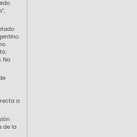
uedo
”,
vetado
gentino.
mo
tó:
. No
de
irecta a
sión
a de la