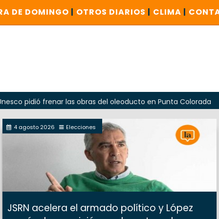
RA DE DOMINGO
|
OTROS DIARIOS
|
CLIMA
|
CONT
ó frenar las obras del oleoducto en Punta Colorada
Odard
4 agosto 2026
Elecciones
JSRN acelera el armado político y López