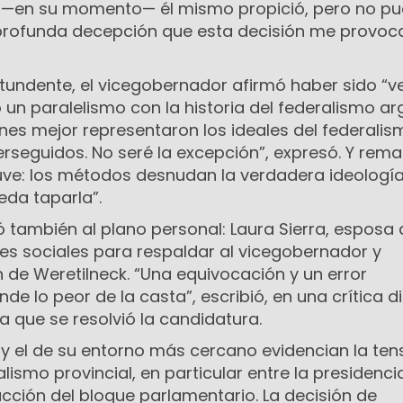
 —en su momento— él mismo propició, pero no p
 profunda decepción que esta decisión me provoca
ntundente, el vicegobernador afirmó haber sido “
ó un paralelismo con la historia del federalismo ar
nes mejor representaron los ideales del federalis
rseguidos. No seré la excepción”, expresó. Y rema
e: los métodos desnudan la verdadera ideología
da taparla”.
ó también al plano personal: Laura Sierra, esposa 
redes sociales para respaldar al vicegobernador y
n de Weretilneck. “Una equivocación y un error
de lo peor de la casta”, escribió, en una crítica d
la que se resolvió la candidatura.
 y el de su entorno más cercano evidencian la ten
alismo provincial, en particular entre la presidenci
ucción del bloque parlamentario. La decisión de