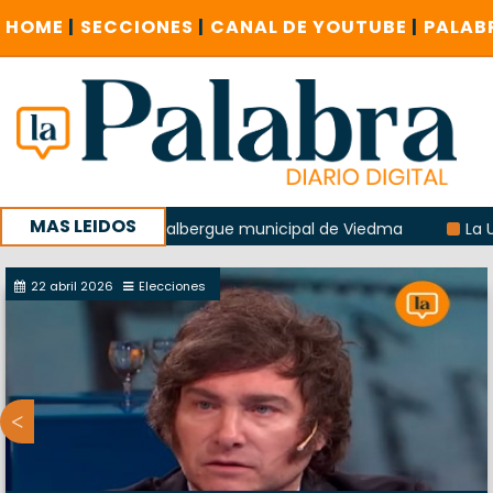
HOME
|
SECCIONES
|
CANAL DE YOUTUBE
|
PALAB
MAS LEIDOS
xplosión del albergue municipal de Viedma
La Unesco pidi
con un encuentro provincial en Roca
22 abril 2026
Elecciones