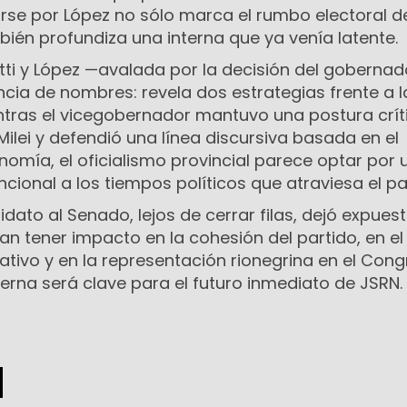
arse por López no sólo marca el rumbo electoral d
bién profundiza una interna que ya venía latente.
atti y López —avalada por la decisión del goberna
encia de nombres: revela dos estrategias frente a l
entras el vicegobernador mantuvo una postura crít
Milei y defendió una línea discursiva basada en el
nomía, el oficialismo provincial parece optar por u
ional a los tiempos políticos que atraviesa el pa
idato al Senado, lejos de cerrar filas, dejó expues
an tener impacto en la cohesión del partido, en el
ativo y en la representación rionegrina en el Congr
erna será clave para el futuro inmediato de JSRN.