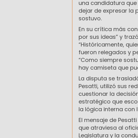
una candidatura que
dejar de expresar la
sostuvo.
En su crítica más co
por sus ideas” y traz
“Históricamente, quie
fueron relegados y pe
“Como siempre sostuv
hay camiseta que pue
La disputa se traslad
Pesatti, utilizó sus 
cuestionar la decisió
estratégico que escon
la lógica interna con 
El mensaje de Pesatti
que atraviesa al ofici
Legislatura y la cond