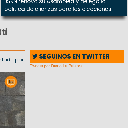
JSRN renovó su Asamblea y delegó la
política de alianzas para las elecciones
ti
SEGUINOS EN TWITTER
vetado por
Tweets por Diario La Palabra