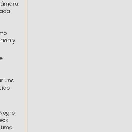
 Cámara
cada
smo
rada y
e
ar una
cido
 Negro
eck
stime