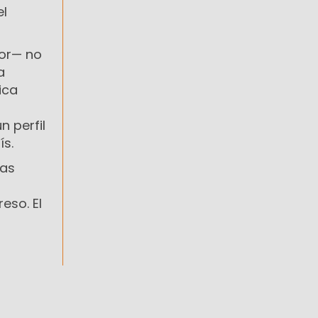
el
dor— no
a
ica
n perfil
ís.
tas
eso. El