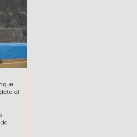
loque
dato al
a
 de