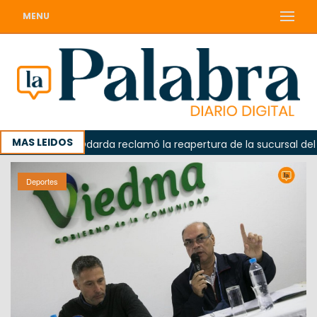
MENU
MAS LEIDOS
ada
Odarda reclamó la reapertura de la sucursal del Cor
Deportes