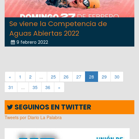
Se viene la Competencia de
Aguas Abiertas 2022
9 febrero 2022
«
1
2
...
25
26
27
28
29
30
31
...
35
36
»
SEGUINOS EN TWITTER
Tweets por Diario La Palabra