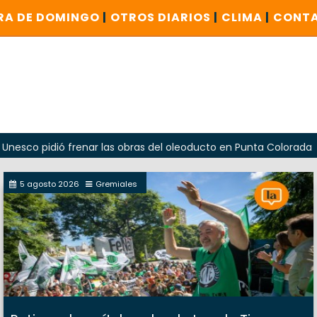
RA DE DOMINGO
|
OTROS DIARIOS
|
CLIMA
|
CONT
dió frenar las obras del oleoducto en Punta Colorada
Oda
5 agosto 2026
Gremiales