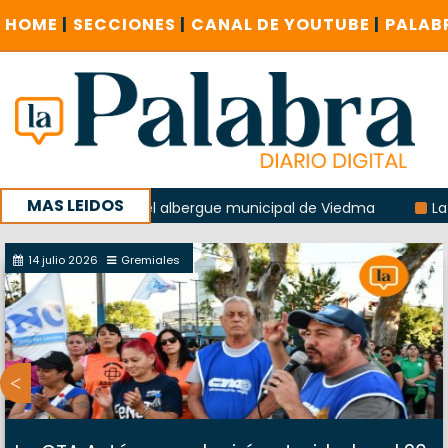
HOME
|
SECCIONES
|
CANAL DE YOUTUBE
|
PALAB
MAS LEIDOS
 explosión del albergue municipal de Viedma
La Unesco pi
a con un encuentro provincial en Roca
14 julio 2026
Gremiales