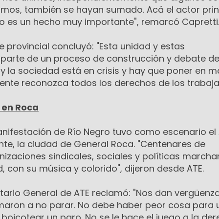
imos, también se hayan sumado. Acá el actor prin
to es un hecho muy importante", remarcó Capretti
te provincial concluyó: "Esta unidad y estas
parte de un proceso de construcción y debate de
oy la sociedad está en crisis y hay que poner en 
nte reconozca todos los derechos de los trabaja
 en Roca
anifestación de Río Negro tuvo como escenario el 
nte, la ciudad de General Roca. "Centenares de
zaciones sindicales, sociales y políticas marcha
d, con su música y colorido", dijeron desde ATE.
etario General de ATE reclamó: "Nos dan vergüenz
lamaron a no parar. No debe haber peor cosa para 
e boicotear un paro. No se le hace el juego a la de