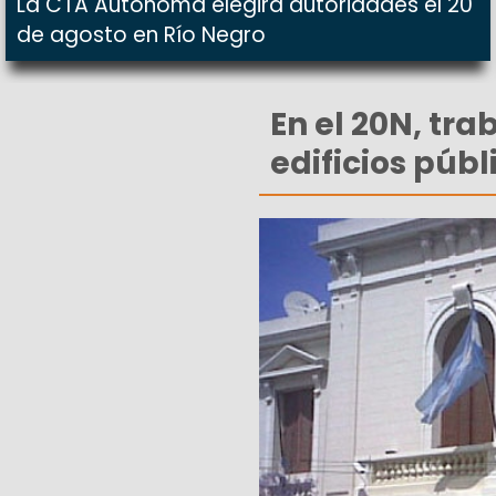
La CTA Autónoma elegirá autoridades el 20
de agosto en Río Negro
En el 20N, tr
edificios públ