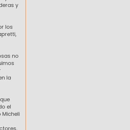
deras y
r los
pretti,
osas no
guimos
r
n la
rque
do el
 Micheli
ctores,