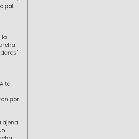
cipal
.
 la
marcha
dores".
Alto
ron por
a ajena
un
recha