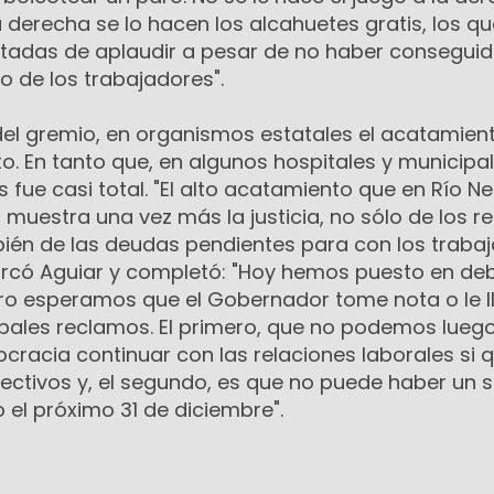
a derecha se lo hacen los alcahuetes gratis, los q
tadas de aplaudir a pesar de no haber conseguid
io de los trabajadores".
el gremio, en organismos estatales el acatamien
to. En tanto que, en algunos hospitales y municipa
s fue casi total. "El alto acatamiento que en Río N
, muestra una vez más la justicia, no sólo de los 
bién de las deudas pendientes para con los traba
marcó Aguiar y completó: "Hoy hemos puesto en de
ero esperamos que el Gobernador tome nota o le l
ipales reclamos. El primero, que no podemos lueg
cracia continuar con las relaciones laborales si 
ectivos y, el segundo, es que no puede haber un s
el próximo 31 de diciembre".