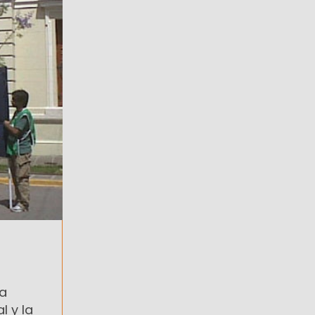
la
l y la