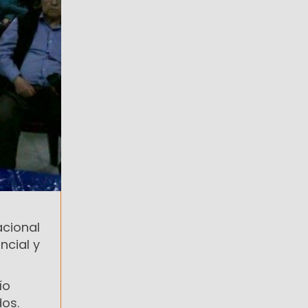
acional
ncial y
ío
dos.