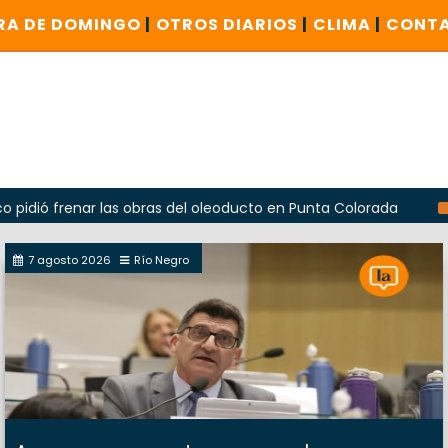
RA DE DOMINGO
|
OTROS DIARIOS
|
CLIMA
|
CONT
renar las obras del oleoducto en Punta Colorada
Odarda r
7 agosto 2026
Río Negro