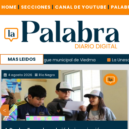
HOME
|
SECCIONES
|
CANAL DE YOUTUBE
|
PALAB
MAS LEIDOS
osión del albergue municipal de Viedma
La Unesco pidió f
 un encuentro provincial en Roca
4 agosto 2026
Río Negro