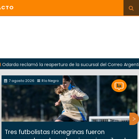
ACTO
eclamó la reapertura de la sucursal del Correo Argentino en Si
7 agosto 2026
Río Negro
Tres futbolistas rionegrinas fueron