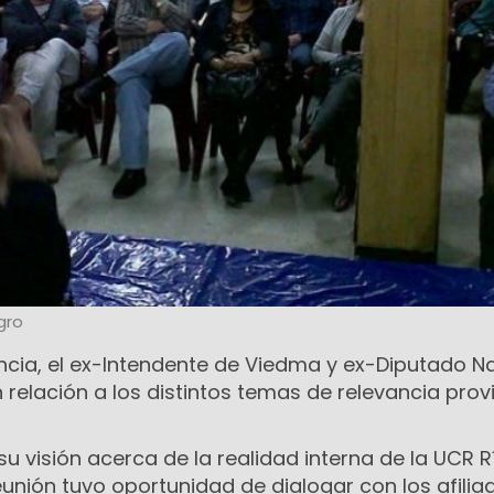
gro
cia, el ex-Intendente de Viedma y ex-Diputado N
 relación a los distintos temas de relevancia provi
 visión acerca de la realidad interna de la UCR R
reunión tuvo oportunidad de dialogar con los afilia