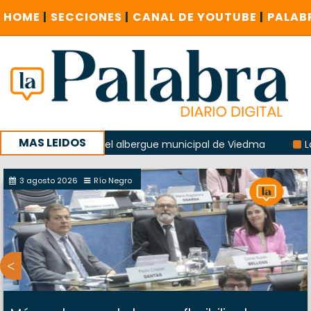
HOME
|
SECCIONES
|
CANAL DE YOUTUBE
|
PALAB
MAS LEIDOS
a explosión del albergue municipal de Viedma
La Unesco p
ña con un encuentro provincial en Roca
3 agosto 2026
Río Negro