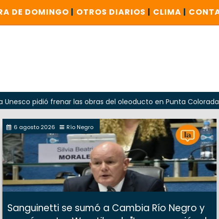
RA DE DOMINGO
|
OTROS DIARIOS
|
CLIMA
|
CONT
idió frenar las obras del oleoducto en Punta Colorada
Od
6 agosto 2026
Río Negro
Sanguinetti se sumó a Cambia Río Negro y