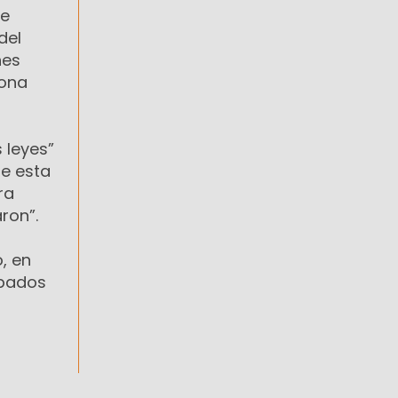
ue
del
nes
Zona
s leyes”
de esta
ra
ron”.
, en
upados