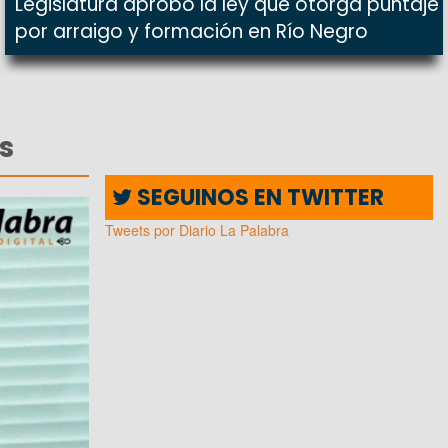
Legislatura aprobó la ley que otorga puntaje
por arraigo y formación en Río Negro
s
SEGUINOS EN TWITTER
Tweets por Diario La Palabra