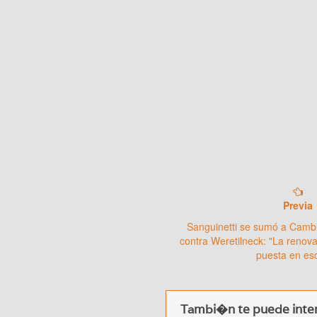
Previa
Sanguinetti se sumó a Camb
contra Weretilneck: "La renov
puesta en es
Tambi�n te puede inter