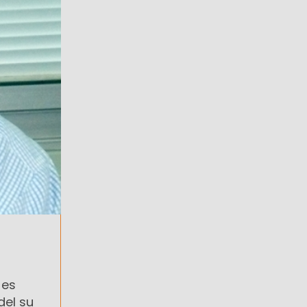
 es
del su