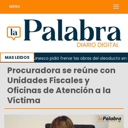
MENU
MAS LEIDOS
no
La Unesco pidió frenar las obras del oleoducto en Pun
Procuradora se reúne con
Unidades Fiscales y
Oficinas de Atención a la
Víctima