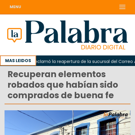
MENU
MAS LEIDOS
Odarda reclamó la reapertura de la sucursal del Correo Argen
Recuperan elementos
robados que habían sido
comprados de buena fe