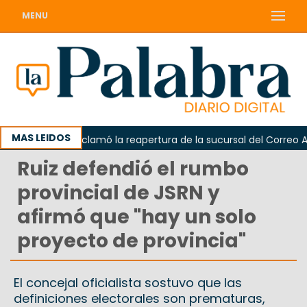
MENU
MAS LEIDOS
Odarda reclamó la reapertura de la sucursal del Correo Argen
Ruiz defendió el rumbo
provincial de JSRN y
afirmó que "hay un solo
proyecto de provincia"
El concejal oficialista sostuvo que las
definiciones electorales son prematuras,