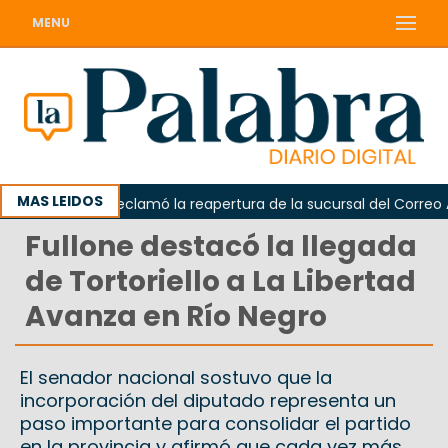
MENU
MAS LEIDOS
Odarda reclamó la reapertura de la sucursal del Correo Arge
Fullone destacó la llegada
de Tortoriello a La Libertad
Avanza en Río Negro
El senador nacional sostuvo que la
incorporación del diputado representa un
paso importante para consolidar el partido
en la provincia y afirmó que cada vez más