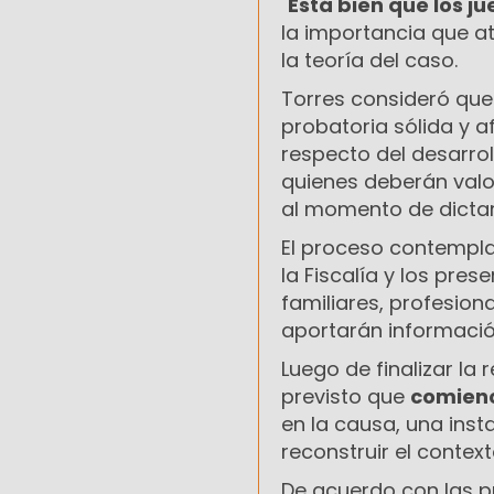
"
Está bien que los j
la importancia que at
la teoría del caso.
Torres consideró que 
probatoria sólida y a
respecto del desarrol
quienes deberán valo
al momento de dictar
El proceso contempla
la Fiscalía y los pre
familiares, profesion
aportarán información
Luego de finalizar la
previsto que
comienc
en la causa, una inst
reconstruir el contex
De acuerdo con las pr