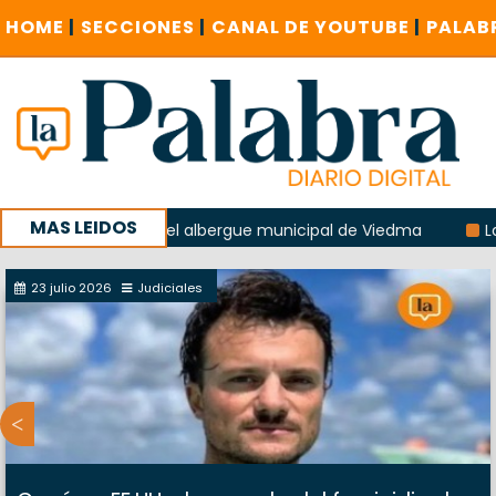
HOME
|
SECCIONES
|
CANAL DE YOUTUBE
|
PALAB
MAS LEIDOS
 explosión del albergue municipal de Viedma
La Unesco pi
a con un encuentro provincial en Roca
23 julio 2026
Judiciales