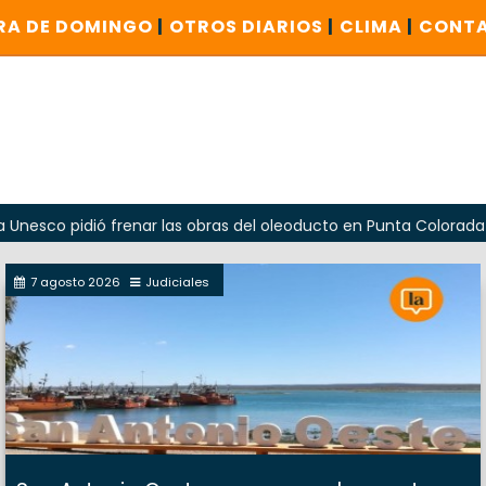
RA DE DOMINGO
|
OTROS DIARIOS
|
CLIMA
|
CONT
dió frenar las obras del oleoducto en Punta Colorada
Oda
7 agosto 2026
Judiciales