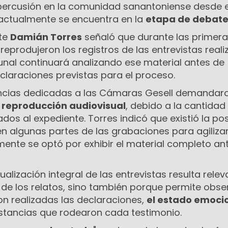
percusión en la comunidad sanantoniense desde el
y actualmente se encuentra en la
etapa de debate
nte
Damián Torres
señaló que durante las primer
 reprodujeron los registros de las entrevistas real
ibunal continuará analizando ese material antes de
claraciones previstas para el proceso.
encias dedicadas a las Cámaras Gesell demandar
e reproducción audiovisual
, debido a la cantidad
dos al expediente. Torres indicó que existió la pos
 en algunas partes de las grabaciones para agilizar
ente se optó por exhibir el material completo ant
isualización integral de las entrevistas resulta rele
 de los relatos, sino también porque permite obser
on realizadas las declaraciones,
el estado emoci
nstancias que rodearon cada testimonio.