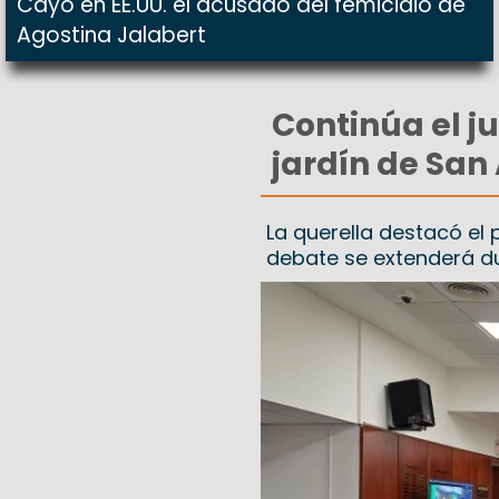
Cayó en EE.UU. el acusado del femicidio de
Agostina Jalabert
Continúa el j
jardín de San
La querella destacó el 
debate se extenderá d