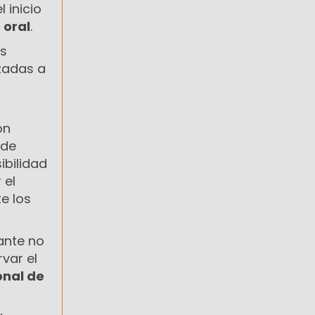
 inicio
 oral
.
as
izadas a
on
 de
ibilidad
 el
e los
vante no
var el
onal de