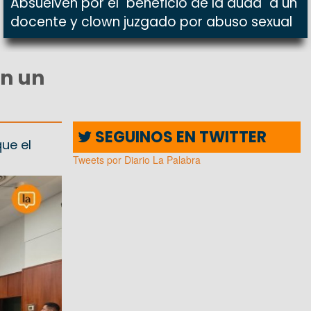
Absuelven por el "beneficio de la duda" a un
docente y clown juzgado por abuso sexual
en un
SEGUINOS EN TWITTER
que el
Tweets por Diario La Palabra