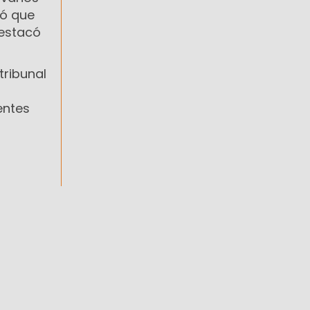
ló que
destacó
tribunal
entes