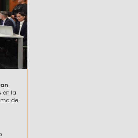
San
 en la
tema de
o
o