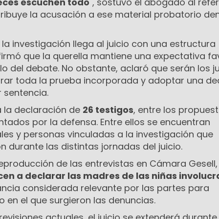
ueces escuchen todo
", sostuvo el abogado al refer
ribuye la acusación a ese material probatorio de
la investigación llega al juicio con una estructura
firmó que la querella mantiene una expectativa fa
lo del debate. No obstante, aclaró que serán los j
rar toda la prueba incorporada y adoptar una de
 sentencia.
 la declaración de
26 testigos
, entre los propues
sentados por la defensa. Entre ellos se encuentran
ales y personas vinculadas a la investigación que
 durante las distintas jornadas del juicio.
 reproducción de las entrevistas en Cámara Gesell,
en a declarar las madres de las niñas involuc
ancia considerada relevante por las partes para
to en el que surgieron las denuncias.
evisiones actuales, el juicio se extenderá durante