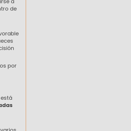
irse a
ntro de
vorable
ueces
cisión
tos por
 está
radas
 varios