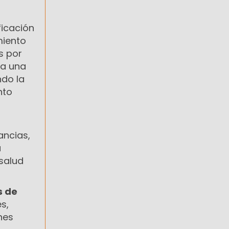
ficación
miento
s por
la una
ndo la
nto
ancias,
á
salud
s de
s,
nes