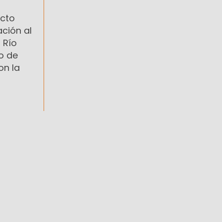
ecto
ación al
 Río
o de
on la