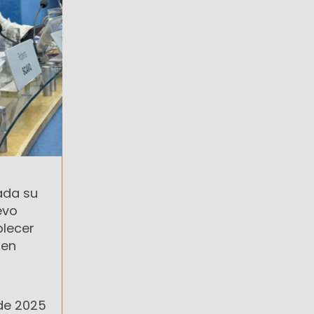
ada su
evo
blecer
men
 de 2025