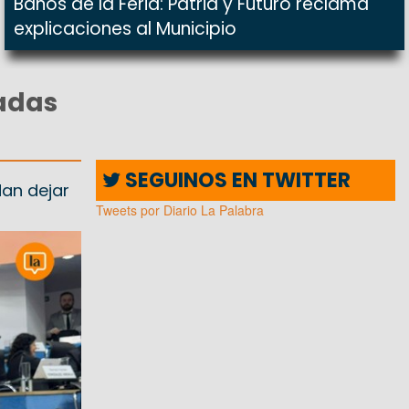
Baños de la Feria: Patria y Futuro reclama
explicaciones al Municipio
padas
SEGUINOS EN TWITTER
dan dejar
Tweets por Diario La Palabra