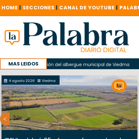
HOME
|
SECCIONES
|
CANAL DE YOUTUBE
|
PALAB
MAS LEIDOS
 en la explosión del albergue municipal de Viedma
La Unes
ampaña con un encuentro provincial en Roca
4 agosto 2026
Viedma