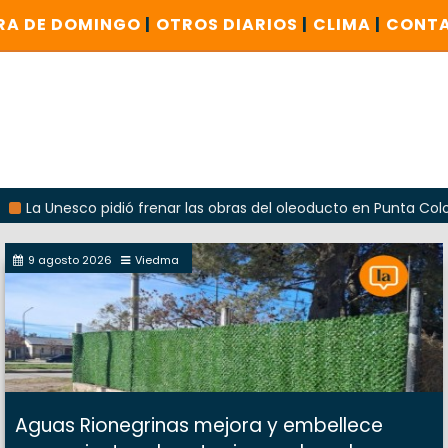
RA DE DOMINGO
|
OTROS DIARIOS
|
CLIMA
|
CONT
co pidió frenar las obras del oleoducto en Punta Colorada
9 agosto 2026
Viedma
Aguas Rionegrinas mejora y embellece