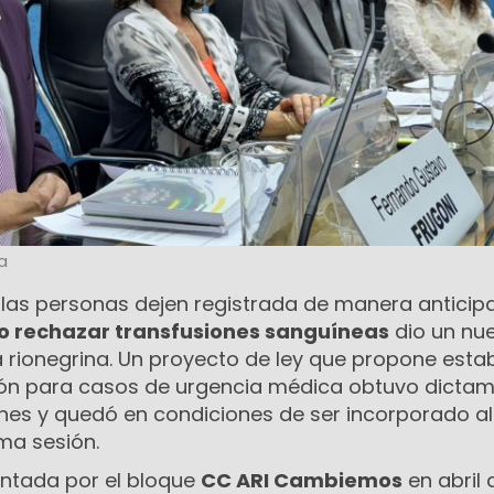
a
e las personas dejen registrada de manera anticip
o rechazar transfusiones sanguíneas
dio un nu
a rionegrina. Un proyecto de ley que propone esta
ón para casos de urgencia médica obtuvo dicta
nes y quedó en condiciones de ser incorporado al
ma sesión.
sentada por el bloque
CC ARI Cambiemos
en abril