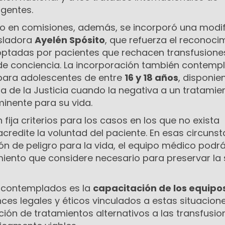
gentes.
to en comisiones, además, se incorporó una modi
isladora
Ayelén Spósito
, que refuerza el reconoci
optadas por pacientes que rechacen transfusione
 de conciencia. La incorporación también contemp
 para adolescentes de entre
16 y 18 años
, disponie
a de la Justicia cuando la negativa a un tratamie
minente para su vida.
fija criterios para los casos en los que no exista
redite la voluntad del paciente. En esas circunst
ión de peligro para la vida, el equipo médico podr
miento que considere necesario para preservar la 
s contemplados es la
capacitación de los equipo
ces legales y éticos vinculados a estas situacione
ón de tratamientos alternativos a las transfusio