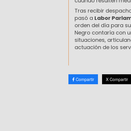
cuando resulten méd
Tras recibir despacho
pasó a
Labor Parla
orden del día para su
Negro contaría con u
situaciones, articula
actuación de los serv
Compartir
X Compartir