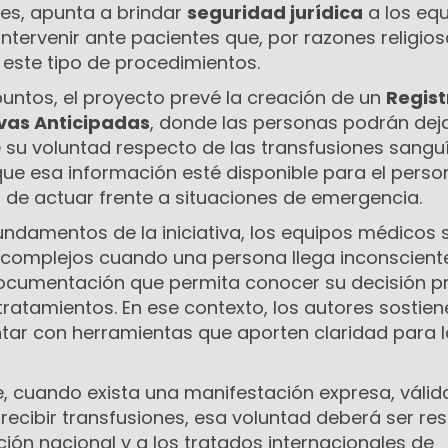
res, apunta a brindar
seguridad jurídica
a los eq
tervenir ante pacientes que, por razones religios
 este tipo de procedimientos.
 puntos, el proyecto prevé la creación de un
Regist
ivas Anticipadas
, donde las personas podrán dej
 su voluntad respecto de las transfusiones sangu
ue esa información esté disponible para el perso
 de actuar frente a situaciones de emergencia.
undamentos de la iniciativa, los equipos médicos 
 complejos cuando una persona llega inconscient
documentación que permita conocer su decisión p
ratamientos. En ese contexto, los autores sostie
ntar con herramientas que aporten claridad para 
e, cuando exista una manifestación expresa, válid
recibir transfusiones, esa voluntad deberá ser r
ción nacional y a los tratados internacionales de