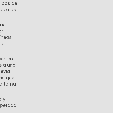
uipos de
as o de
ro
ar
íneas.
nal
suelen
e a una
revia
nen que
la toma
a y
espetada