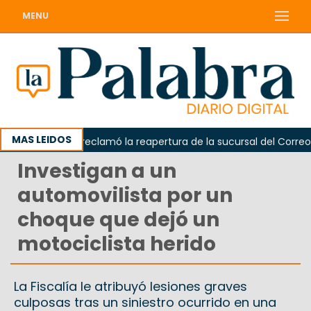
MENU
MAS LEIDOS
Odarda reclamó la reapertura de la sucursal del Correo Arge
Investigan a un
automovilista por un
choque que dejó un
motociclista herido
La Fiscalía le atribuyó lesiones graves
culposas tras un siniestro ocurrido en una