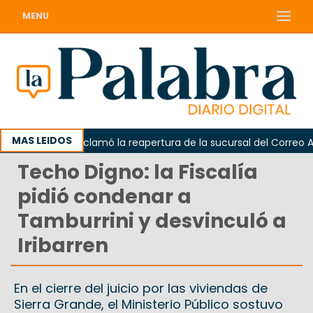
MENU
MAS LEIDOS
Odarda reclamó la reapertura de la sucursal del Correo Argen
Techo Digno: la Fiscalía
pidió condenar a
Tamburrini y desvinculó a
Iribarren
En el cierre del juicio por las viviendas de
Sierra Grande, el Ministerio Público sostuvo