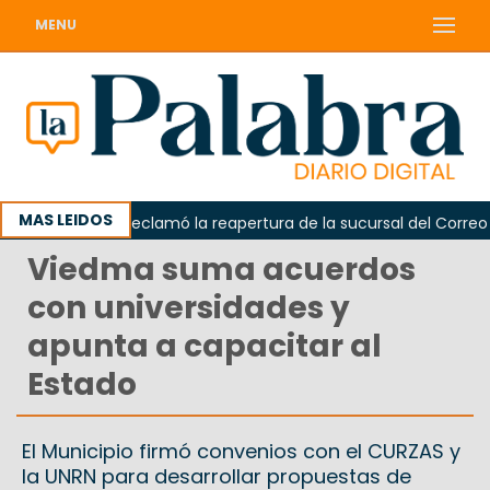
MENU
MAS LEIDOS
Odarda reclamó la reapertura de la sucursal del Correo Arge
Viedma suma acuerdos
con universidades y
apunta a capacitar al
Estado
El Municipio firmó convenios con el CURZAS y
la UNRN para desarrollar propuestas de