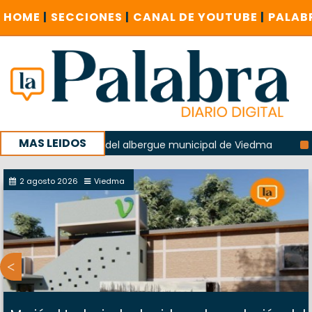
HOME
|
SECCIONES
|
CANAL DE YOUTUBE
|
PALAB
MAS LEIDOS
 la explosión del albergue municipal de Viedma
La Unesco
aña con un encuentro provincial en Roca
2 agosto 2026
Viedma