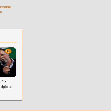
iberante
co
ió a
cipio le