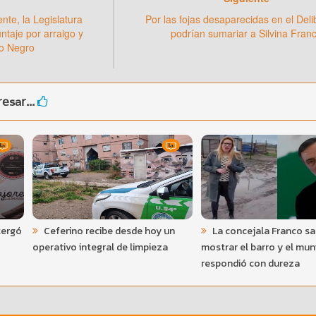
ente, la Legislatura
Por las fojas desaparecidas en el Del
ntaje por arraigo y
podrían sumariar a Silvina Fran
ío Negro
esar...
tergó
Ceferino recibe desde hoy un
La concejala Franco sal
operativo integral de limpieza
mostrar el barro y el muni
respondió con dureza