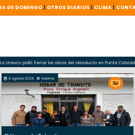
RA DE DOMINGO
|
OTROS DIARIOS
|
CLIMA
|
CONT
 pidió frenar las obras del oleoducto en Punta Colorada
6 agosto 2026
Viedma