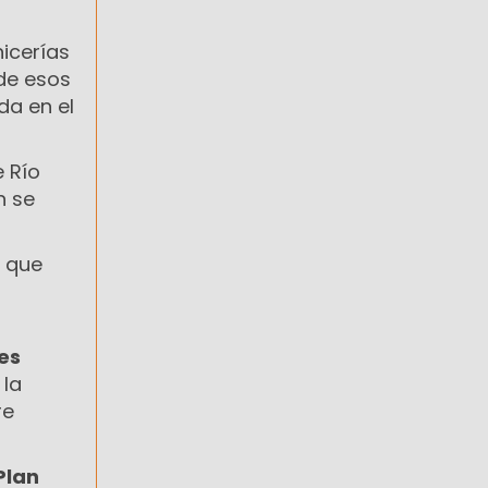
icerías
 de esos
da en el
e Río
n se
ó que
tes
 la
re
Plan