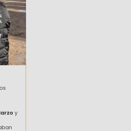
tos
Marzo
y
taban