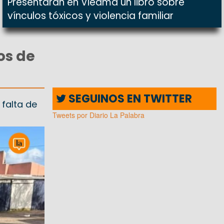
Presentarán en Viedma un libro sobre
vínculos tóxicos y violencia familiar
os de
SEGUINOS EN TWITTER
 falta de
Tweets por Diario La Palabra