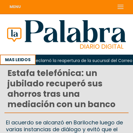
MENU
MAS LEIDOS
Odarda reclamó la reapertura de la sucursal del Correo Arge
Estafa telefónica: un
jubilado recuperó sus
ahorros tras una
mediación con un banco
El acuerdo se alcanzó en Bariloche luego de
varias instancias de diálogo y evitó que el