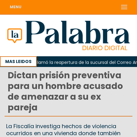
MENU
MAS LEIDOS
Odarda reclamó la reapertura de la sucursal del Correo Argent
Dictan prisión preventiva
para un hombre acusado
de amenazar a su ex
pareja
La Fiscalía investiga hechos de violencia
ocurridos en una vivienda donde también