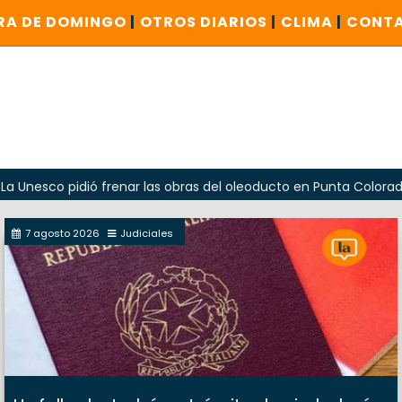
RA DE DOMINGO
|
OTROS DIARIOS
|
CLIMA
|
CONT
pidió frenar las obras del oleoducto en Punta Colorada
7 agosto 2026
Judiciales