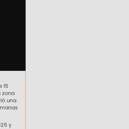
e 15
a zona
ió una
ermanas
.
025 y