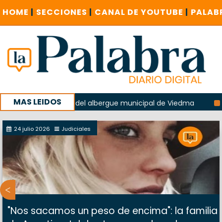
HOME
|
SECCIONES
|
CANAL DE YOUTUBE
|
PALAB
MAS LEIDOS
 la explosión del albergue municipal de Viedma
La Unesco 
aña con un encuentro provincial en Roca
24 julio 2026
Judiciales
"Nos sacamos un peso de encima": la familia