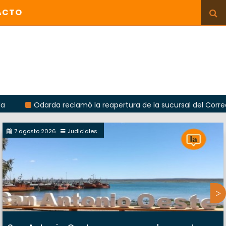
ACTO
Odarda reclamó la reapertura de la sucursal del Correo Argentin
7 agosto 2026
Judiciales