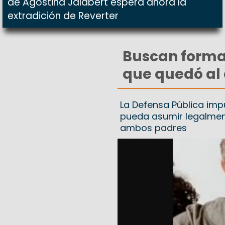
de Agostina Jalabert espera ahora la
extradición de Reverter
Buscan formal
que quedó al
La Defensa Pública imp
pueda asumir legalmen
ambos padres