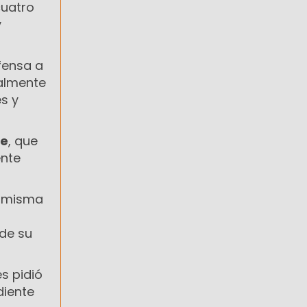
cuatro
y
efensa a
malmente
s y
te
, que
ente
a misma
 de su
es pidió
diente