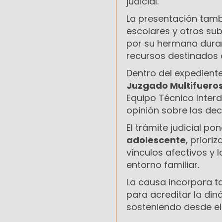
judicial.
La presentación tambi
escolares y otros su
por su hermana duran
recursos destinados 
Dentro del expedient
Juzgado Multifuero
Equipo Técnico Interd
opinión sobre las dec
El trámite judicial pon
adolescente
, priori
vínculos afectivos y 
entorno familiar.
La causa incorpora t
para acreditar la di
sosteniendo desde el 