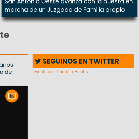
San Antonio Oeste avanza con la puesta en
marcha de un Juzgado de Familia propio
te
SEGUINOS EN TWITTER
 años
e de
Tweets por Diario La Palabra