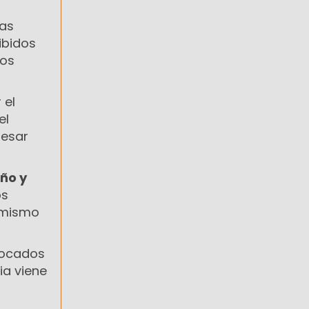
das
ibidos
los
 el
el
resar
iño y
os
l mismo
vocados
ia viene