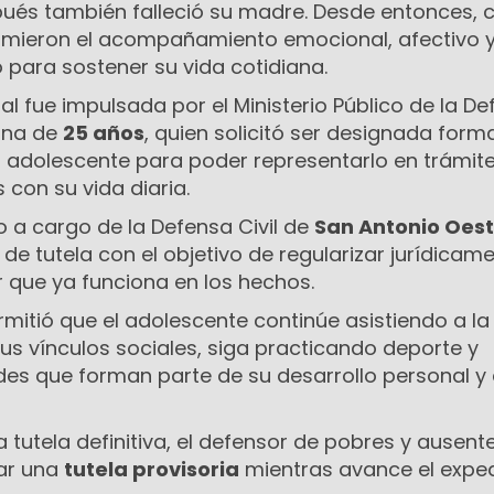
és también falleció su madre. Desde entonces, 
mieron el acompañamiento emocional, afectivo 
para sostener su vida cotidiana.
ial fue impulsada por el Ministerio Público de la D
ana de
25 años
, quien solicitó ser designada for
l adolescente para poder representarlo en trámite
 con su vida diaria.
o a cargo de la Defensa Civil de
San Antonio Oes
e tutela con el objetivo de regularizar jurídicam
r que ya funciona en los hechos.
ermitió que el adolescente continúe asistiendo a l
us vínculos sociales, siga practicando deporte y
des que forman parte de su desarrollo personal y
a tutela definitiva, el defensor de pobres y ausent
ar una
tutela provisoria
mientras avance el expe