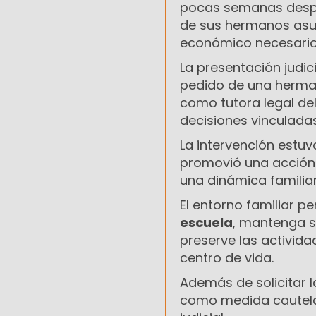
pocas semanas despu
de sus hermanos asu
económico necesario 
La presentación judic
pedido de una herm
como tutora legal de
decisiones vinculadas
La intervención estuv
promovió una acción d
una dinámica familia
El entorno familiar p
escuela
, mantenga s
preserve las activida
centro de vida.
Además de solicitar l
como medida cautel