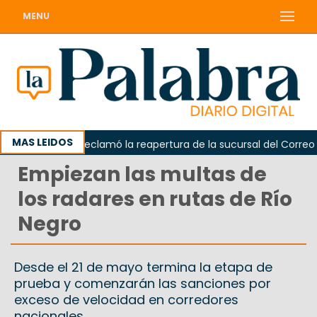
MENU
MAS LEIDOS
Odarda reclamó la reapertura de la sucursal del Correo Arge
Empiezan las multas de
los radares en rutas de Río
Negro
Desde el 21 de mayo termina la etapa de
prueba y comenzarán las sanciones por
exceso de velocidad en corredores
nacionales