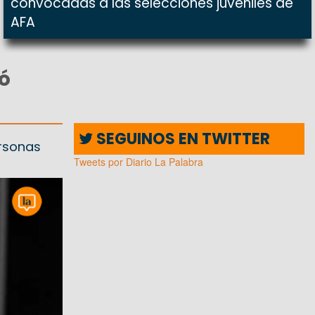
convocadas a las selecciones juveniles de
AFA
ió
SEGUINOS EN TWITTER
ersonas
Tweets por Diario La Palabra