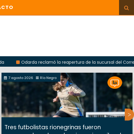
ACTO
darda reclamó la reapertura de la sucursal del Correo Argentin
7 agosto 2026
Río Negro
Tres futbolistas rionegrinas fueron