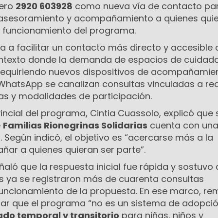
mero
2920 603928
como nueva vía de contacto pa
, asesoramiento y acompañamiento a quienes qui
el funcionamiento del programa.
 a facilitar un contacto más directo y accesible 
ntexto donde la demanda de espacios de cuidad
 requiriendo nuevos dispositivos de acompañamie
l WhatsApp se canalizan consultas vinculadas a req
as y modalidades de participación.
incial del programa,
Cintia Cuassolo
, explicó que 
e
Familias Rionegrinas Solidarias
cuenta con una
. Según indicó, el objetivo es “acercarse más a la
r a quienes quieran ser parte”.
ló que la respuesta inicial fue rápida y sostuvo
 ya se registraron más de cuarenta consultas
funcionamiento de la propuesta. En ese marco, r
rar que el programa “no es un sistema de adopción
ado temporal y transitorio
para niñas, niños y