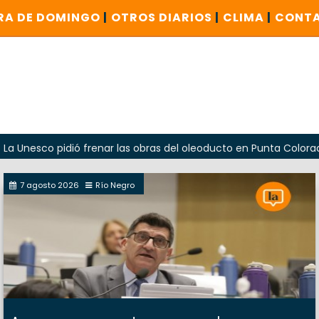
RA DE DOMINGO
|
OTROS DIARIOS
|
CLIMA
|
CONT
pidió frenar las obras del oleoducto en Punta Colorada
O
7 agosto 2026
Río Negro