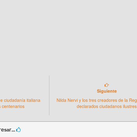
Siguiente
de ciudadanía italiana
Nilda Nervi y los tres creadores de la Re
os centenarios
declarados ciudadanos ilustres
esar...