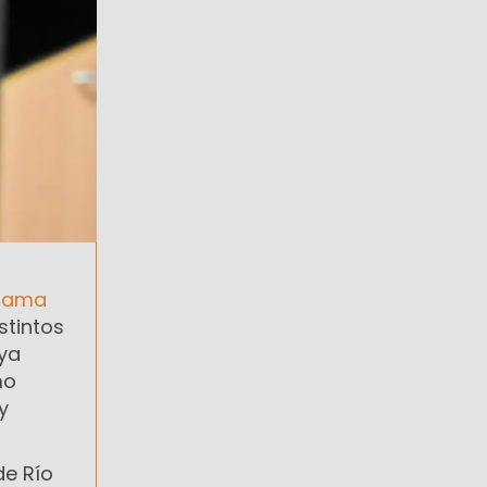
grama
stintos
 ya
mo
y
de Río