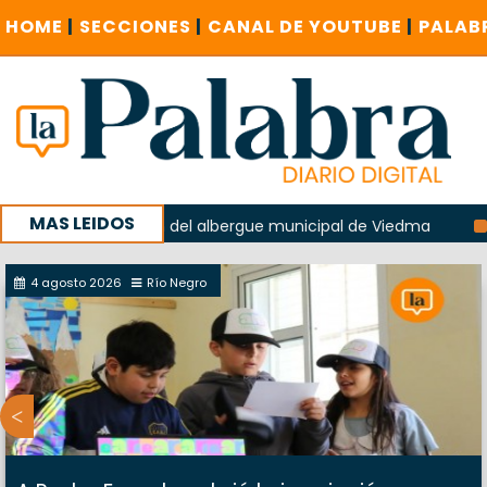
HOME
|
SECCIONES
|
CANAL DE YOUTUBE
|
PALAB
MAS LEIDOS
la explosión del albergue municipal de Viedma
La Unesco 
aña con un encuentro provincial en Roca
4 agosto 2026
Río Negro