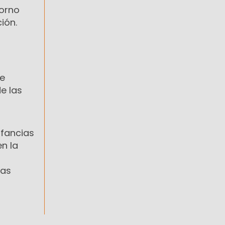
torno
ión.
de
e las
s
nfancias
n la
ras