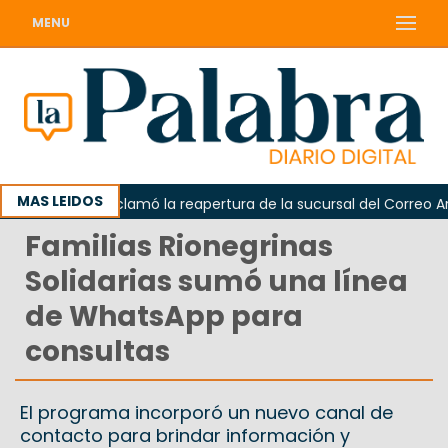
MENU
MAS LEIDOS
Odarda reclamó la reapertura de la sucursal del Correo Argent
Familias Rionegrinas
Solidarias sumó una línea
de WhatsApp para
consultas
El programa incorporó un nuevo canal de
contacto para brindar información y