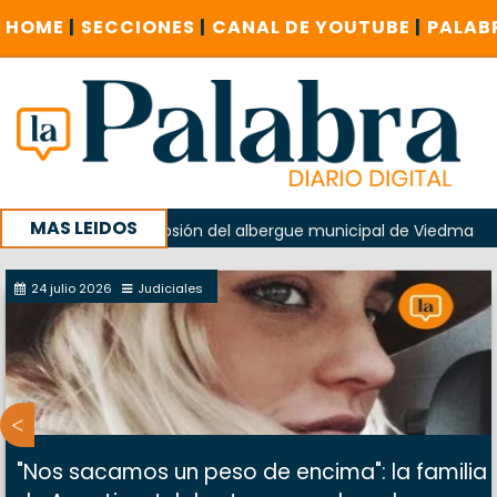
HOME
|
SECCIONES
|
CANAL DE YOUTUBE
|
PALAB
MAS LEIDOS
do en la explosión del albergue municipal de Viedma
La U
u campaña con un encuentro provincial en Roca
24 julio 2026
Judiciales
"Nos sacamos un peso de encima": la familia