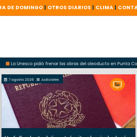
RA DE DOMINGO
|
OTROS DIARIOS
|
CLIMA
|
CONT
nesco pidió frenar las obras del oleoducto en Punta Colorada
7 agosto 2026
Judiciales