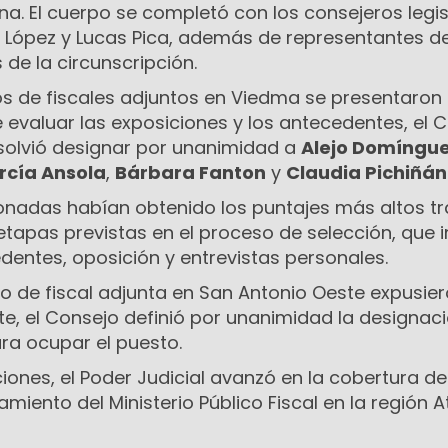
na. El cuerpo se completó con los consejeros legis
 López y Lucas Pica, además de representantes de
de la circunscripción.
os de fiscales adjuntos en Viedma se presentaron 
 evaluar las exposiciones y los antecedentes, el 
esolvió designar por unanimidad a
Alejo Domíngu
cía Ansola
,
Bárbara Fanton
y
Claudia Pichiñán
onadas habían obtenido los puntajes más altos tr
 etapas previstas en el proceso de selección, que 
dentes, oposición y entrevistas personales.
go de fiscal adjunta en San Antonio Oeste expusie
te, el Consejo definió por unanimidad la designac
ra ocupar el puesto.
iones, el Poder Judicial avanzó en la cobertura d
miento del Ministerio Público Fiscal en la región A