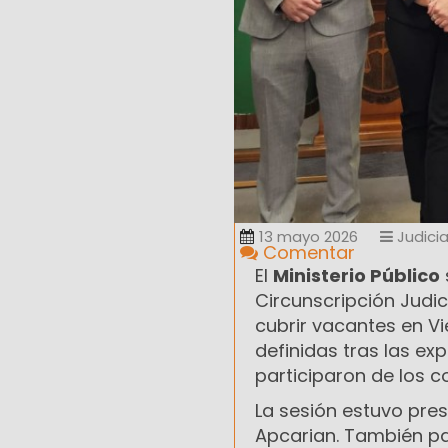
13 mayo 2026
Judicia
Comentar
El
Ministerio Público
Circunscripción Judic
cubrir vacantes en V
definidas tras las ex
participaron de los 
La sesión estuvo presi
Apcarian. También par