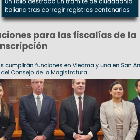
Un fallo destrabó un trámite de ciudadanía
italiana tras corregir registros centenarios
iones para las fiscalías de la
nscripción
os cumplirán funciones en Viedma y una en San A
n del Consejo de la Magistratura