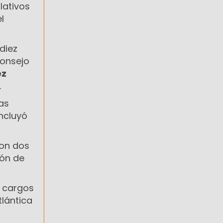
lativos
l
diez
Consejo
ez
.
as
incluyó
ron dos
ión de
e cargos
tlántica