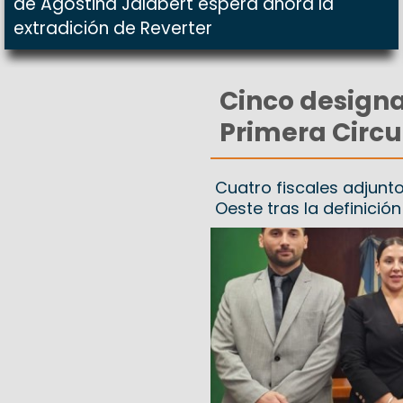
de Agostina Jalabert espera ahora la
extradición de Reverter
Cinco designac
Primera Circu
Cuatro fiscales adjunt
Oeste tras la definició