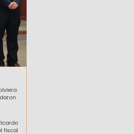
olviera
edaron
 Ricardo
 fiscal