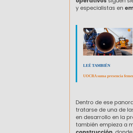
operativos
siguen si
y especialistas en
em
LEÉ TAMBIÉN
UOCRA suma presencia femenin
Dentro de ese panor
tratarse de una de l
en desarrollo en la p
también empieza a m
construcción
, donde