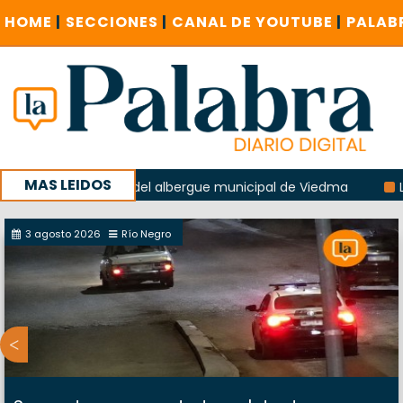
HOME
|
SECCIONES
|
CANAL DE YOUTUBE
|
PALAB
MAS LEIDOS
a explosión del albergue municipal de Viedma
La Unesco pi
a con un encuentro provincial en Roca
3 agosto 2026
Río Negro