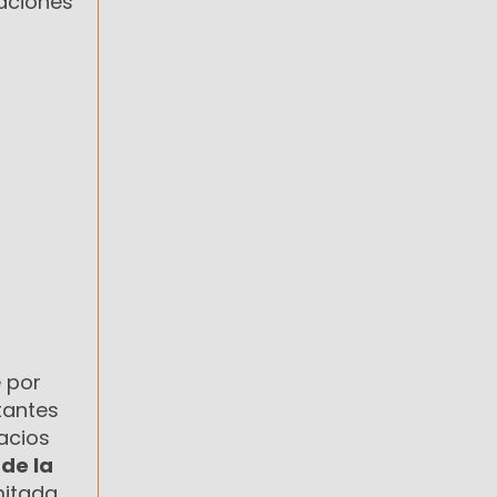
zaciones
 por
antes
acios
 de la
mitada