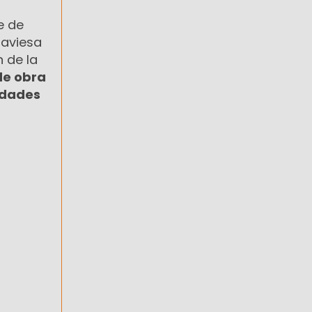
e de
raviesa
n de la
e obra
idades