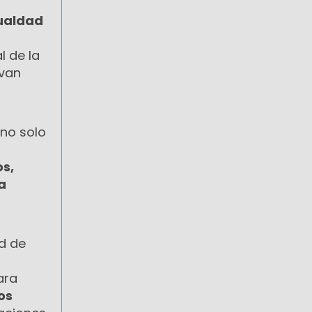
ualdad
l de la
rvan
 no solo
s,
a
d de
ara
os