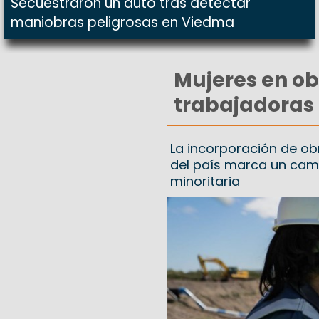
Secuestraron un auto tras detectar
maniobras peligrosas en Viedma
Mujeres en o
trabajadoras 
La incorporación de o
del país marca un camb
minoritaria