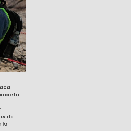
Vaca
oncreto
a
o
as de
 la