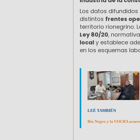
industria de la cons
Los datos difundidos
distintos
frentes ope
territorio rionegrino.
Ley 80/20
, normativa
local
y establece ade
en los esquemas labo
LEÉ TAMBIÉN
Río Negro y la UOCRA acuerda