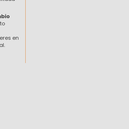
bio
to
eres en
l.