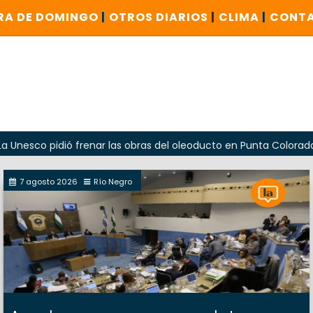
RA DE DOMINGO
|
OTROS DIARIOS
|
CLIMA
|
CONT
dió frenar las obras del oleoducto en Punta Colorada
Od
7 agosto 2026
Río Negro