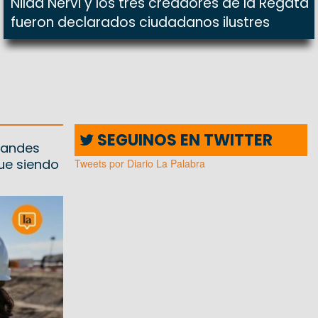
Nilda Nervi y los tres creadores de la Regata
fueron declarados ciudadanos ilustres
SEGUINOS EN TWITTER
randes
ue siendo
Tweets por Diario La Palabra