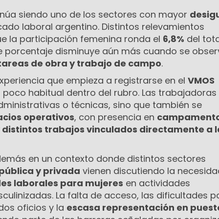
inúa siendo uno de los sectores con mayor
desig
ado laboral argentino. Distintos relevamientos
ue la participación femenina ronda el
6,8%
del tota
se porcentaje disminuye aún más cuando se obse
tareas de obra y trabajo de campo
.
experiencia que empieza a registrarse en el
VMOS
poco habitual dentro del rubro. Las trabajadoras
ministrativas o técnicas, sino que también se
cios operativos
, con presencia en
campamento
 distintos trabajos vinculados directamente a l
emás en un contexto donde distintos sectores
pública y privada
vienen discutiendo la necesida
es laborales para mujeres
en actividades
ulinizadas. La falta de acceso, las dificultades p
os oficios y la
escasa representación en puest