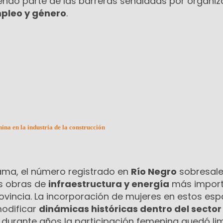
endo parte de las barreras señaladas por organi
pleo y género
.
a en la industria de la construcción
ama, el número registrado en
Río Negro
sobresale
as obras de
infraestructura y energía
más import
rovincia. La incorporación de mujeres en estos esp
odificar
dinámicas históricas dentro del sector
 durante años la participación femenina quedó li