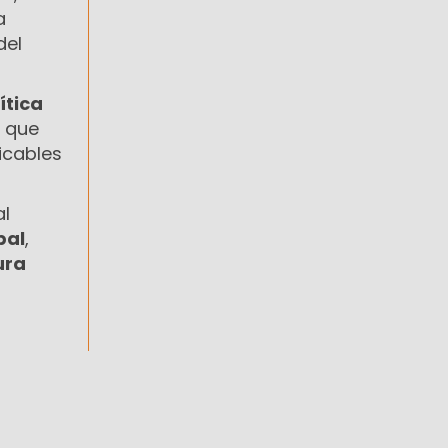
a
del
ítica
r que
ficables
al
pal
,
ura