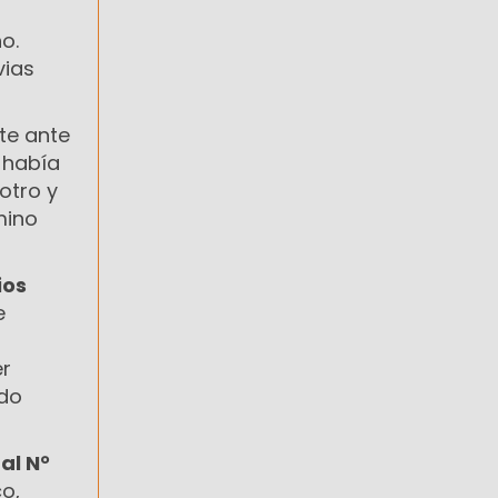
o.
vias
te ante
 había
otro y
mino
ios
e
er
ado
al N°
o,