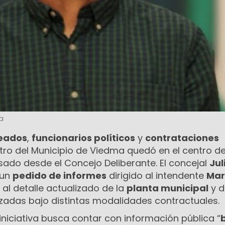
a
eados
,
funcionarios políticos
y
contrataciones
ro del Municipio de Viedma quedó en el centro d
ado desde el Concejo Deliberante. El concejal
Jul
 un
pedido de informes
dirigido al intendente
Mar
al detalle actualizado de la
planta municipal
y d
izadas bajo distintas modalidades contractuales.
a iniciativa busca contar con información pública “