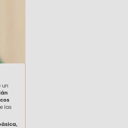
e un
ián
cos
e las
básica,