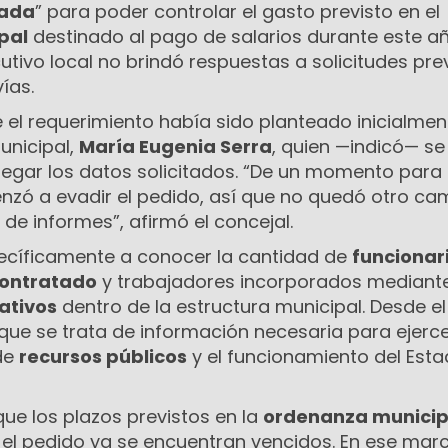
zada
” para poder controlar el gasto previsto en el
pal
destinado al pago de salarios durante este añ
cutivo local no brindó respuestas a solicitudes pre
ías.
 el requerimiento había sido planteado inicialmen
unicipal,
María Eugenia Serra
, quien —indicó— se
gar los datos solicitados. “De un momento para 
enzó a evadir el pedido, así que no quedó otro ca
 de informes”, afirmó el concejal.
ecíficamente a conocer la cantidad de
funcionar
contratado
y trabajadores incorporados mediant
ativos
dentro de la estructura municipal. Desde el
ue se trata de información necesaria para ejerc
 de
recursos públicos
y el funcionamiento del Est
ue los plazos previstos en la
ordenanza municip
el pedido ya se encuentran vencidos. En ese marc