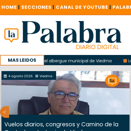
HOME
|
SECCIONES
|
CANAL DE YOUTUBE
|
PALAB
MAS LEIDOS
a explosión del albergue municipal de Viedma
La Unesco p
ña con un encuentro provincial en Roca
4 agosto 2026
Viedma
Vuelos diarios, congresos y Camino de la