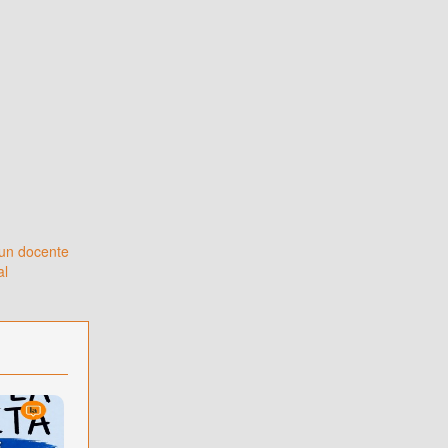
 un docente
al