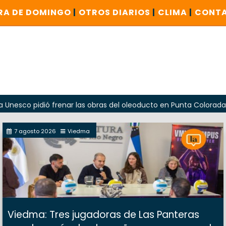
RA DE DOMINGO
|
OTROS DIARIOS
|
CLIMA
|
CONT
idió frenar las obras del oleoducto en Punta Colorada
Od
7 agosto 2026
Viedma
Viedma: Tres jugadoras de Las Panteras