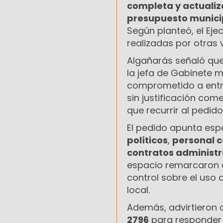
completa y actuali
presupuesto munici
Según planteó, el Eje
realizadas por otras v
Algañarás señaló que
la jefa de Gabinete m
comprometido a entre
sin justificación com
que recurrir al pedido
El pedido apunta esp
políticos
,
personal 
contratos administr
espacio remarcaron q
control sobre el uso
local.
Además, advirtieron q
2796
para responder 