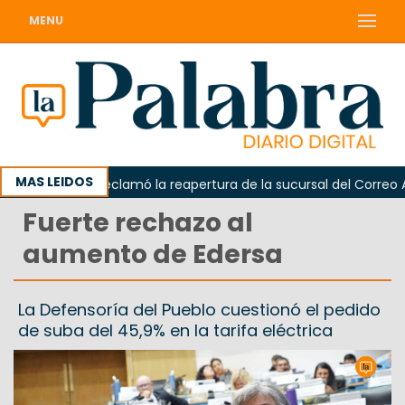
MENU
MAS LEIDOS
Odarda reclamó la reapertura de la sucursal del Correo Arge
Fuerte rechazo al
aumento de Edersa
La Defensoría del Pueblo cuestionó el pedido
de suba del 45,9% en la tarifa eléctrica