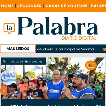
HOME
|
SECCIONES
|
CANAL DE YOUTUBE
|
PALAB
MAS LEIDOS
n la explosión del albergue municipal de Viedma
La Unesc
mpaña con un encuentro provincial en Roca
14 julio 2026
Gremiales