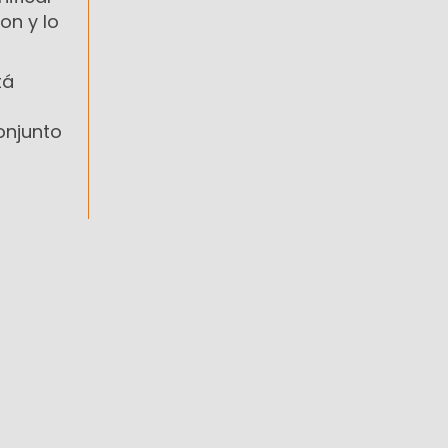
on y lo
tá
onjunto