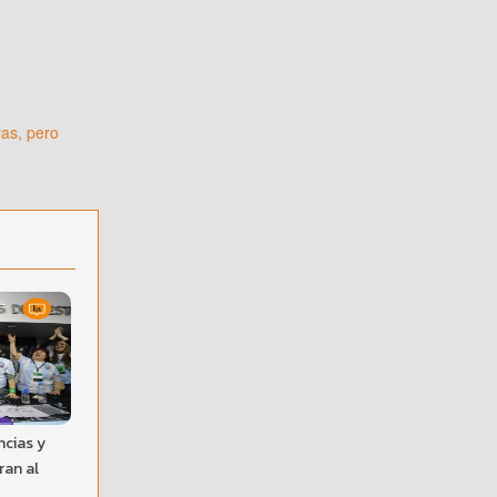
ras, pero
cias y
ran al