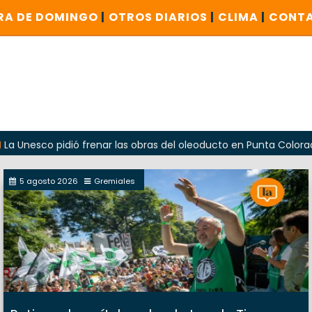
RA DE DOMINGO
|
OTROS DIARIOS
|
CLIMA
|
CONT
o pidió frenar las obras del oleoducto en Punta Colorada
5 agosto 2026
Gremiales