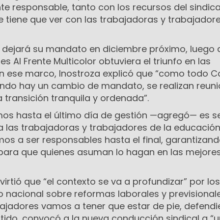
responsable, tanto con los recursos del sindic
 tiene que ver con las trabajadoras y trabajadore
 dejará su mandato en diciembre próximo, luego 
 Al Frente Multicolor obtuviera el triunfo en las
 En ese marco, Inostroza explicó que “como todo C
uando hay un cambio de mandato, se realizan reun
transición tranquila y ordenada”.
mos hasta el último día de gestión —agregó— es s
a las trabajadoras y trabajadores de la educació
mos a ser responsables hasta el final, garantizan
para que quienes asuman lo hagan en las mejore
irtió que “el contexto se va a profundizar” por los
 nacional sobre reformas laborales y previsionale
bajadores vamos a tener que estar de pie, defend
tido, convocó a la nueva conducción sindical a “un