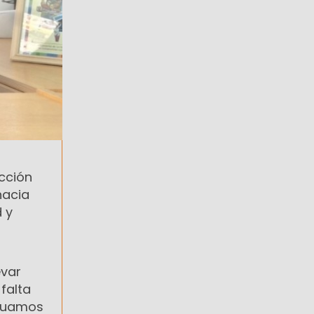
ucción
hacia
 y
evar
falta
ctuamos