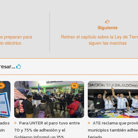
Siguiente
se preparan para
Retiran el capítulo sobre la Ley de Tier
io eléctrico
siguen las marchas
esar...
lados
Para UNTER el paro tuvo entre
ATE reclama que provin
sin
70 y 75% de adhesión y el
municipios también adhie
Gobierno informó un 35%
feriado