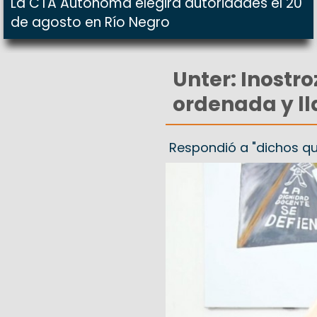
La CTA Autónoma elegirá autoridades el 20
de agosto en Río Negro
Unter: Inostr
ordenada y ll
Respondió a "dichos qu