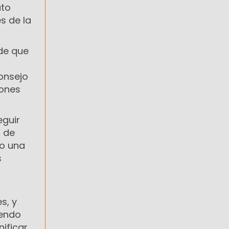
ato
s de la
de que
onsejo
iones
eguir
n de
do una
s
s, y
iendo
ificar