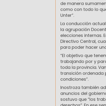
de manera sumamente 
como con todo lo que
Unter”.
La conducción actual
la agrupación Docentes
elecciones internas.
Directivo Central, c
para poder hacer una 
“El objetivo que tene
trabajando por y par
toda la provincia. Va
transición ordenada 
condiciones”.
Inostroza también adv
anuncios del gobierno
sostuvo que “los tra
derechos”. En ese sen