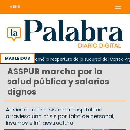
MENU
MAS LEIDOS
Odarda reclamó la reapertura de la sucursal del Correo Argen
ASSPUR marcha por la
salud pública y salarios
dignos
Advierten que el sistema hospitalario
atraviesa una crisis por falta de personal,
insumos e infraestructura