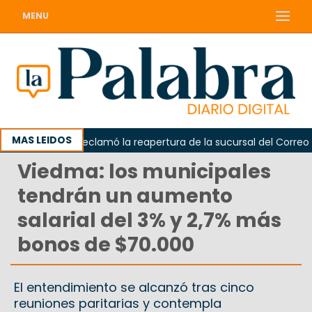
MENU
MAS LEIDOS
Odarda reclamó la reapertura de la sucursal del Correo Arge
Viedma: los municipales
tendrán un aumento
salarial del 3% y 2,7% más
bonos de $70.000
El entendimiento se alcanzó tras cinco
reuniones paritarias y contempla